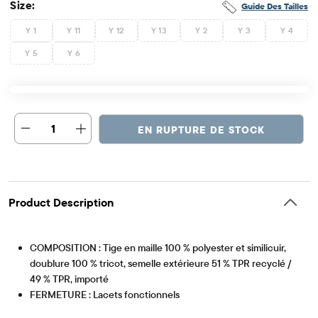
Size:
Guide Des Tailles
Y 1
Y 11
Y 12
Y 13
Y 2
Y 3
Y 4
Y 5
Y 6
1
EN RUPTURE DE STOCK
Product Description
COMPOSITION : Tige en maille 100 % polyester et similicuir,
doublure 100 % tricot, semelle extérieure 51 % TPR recyclé /
49 % TPR, importé
FERMETURE : Lacets fonctionnels
Article #: 3058933_BQ
CARACTÉRISTIQUES : Motif colorblock intégral, smiley brodé