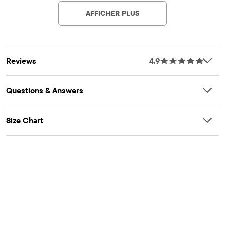
sur le côté
AFFICHER PLUS
Faisant partie de notre collection shoePLACE®
Reviews
4.9
Questions & Answers
Size Chart