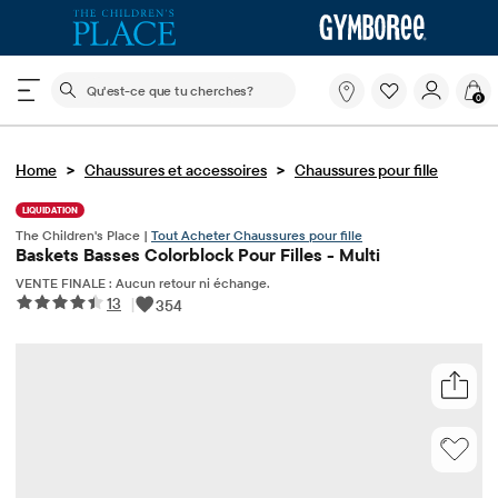
Le champ de recherche ci-dessous filtre les recherch
Qu'est-
0
ce
que
tu
>
>
Home
Chaussures et accessoires
cherches?
Chaussures pour fille
LIQUIDATION
The Children's Place |
Tout Acheter Chaussures pour fille
Baskets Basses Colorblock Pour Filles - Multi
VENTE FINALE : Aucun retour ni échange.
13
|
354