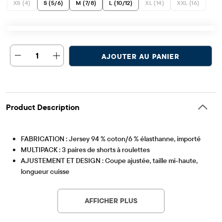
XS (4)
S (5/6)
M (7/8)
L (10/12)
XL (14)
XXL (16)
1
AJOUTER AU PANIER
Product Description
FABRICATION : Jersey 94 % coton/6 % élasthanne, importé
MULTIPACK : 3 paires de shorts à roulettes
AJUSTEMENT ET DESIGN : Coupe ajustée, taille mi-haute,
longueur cuisse
Article #: 3053389_429
FERMETURE : Ceinture élastiquée à enfiler
CARACTÉRISTIQUES : Étiquette sans étiquette, conçue pour
AFFICHER PLUS
être superposée sous les robes et les jupes