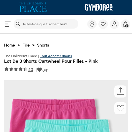
Le champ de recherche ci-dessous filtre les recherch
Qu'est-
0
ce
que
tu
>
>
Home
Fille
Shorts
cherches?
The Children's Place |
Tout Acheter Shorts
Lot De 3 Shorts Cartwheel Pour Filles - Pink
40
|
841