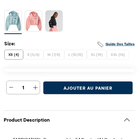
Size:
Guide Des Tailles
XS (4)
S (5/6)
M (7/8)
L (10/12)
XL (14)
XXL (16)
1
AJOUTER AU PANIER
Product Description