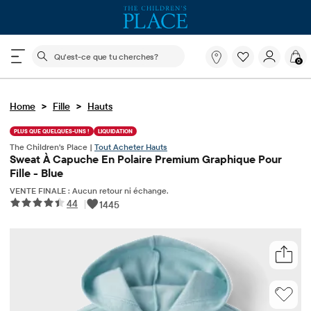
Le champ de recherche ci-dessous filtre les recherch
Qu'est-
0
ce
que
tu
>
>
Home
Fille
Hauts
cherches?
PLUS QUE QUELQUES-UNS !
LIQUIDATION
The Children's Place |
Tout Acheter Hauts
Sweat À Capuche En Polaire Premium Graphique Pour
Fille - Blue
VENTE FINALE : Aucun retour ni échange.
44
|
1445