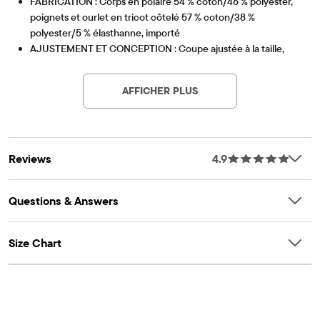
FABRICATION : Corps en polaire 54 % coton/46 % polyester,
poignets et ourlet en tricot côtelé 57 % coton/38 %
polyester/5 % élasthanne, importé
AJUSTEMENT ET CONCEPTION : Coupe ajustée à la taille,
Article #: 3054883_33IO
capuche attachée, manches longues avec épaules tombantes
et trou pour le pouce, poignets et ourlet à bandes
AFFICHER PLUS
CARACTÉRISTIQUES : Polaire plus lourde avec intérieur
brossé pour plus de chaleur, tissu fini pour plus de douceur et
pour réduire le rétrécissement, design graphique, nœuds non
fonctionnels sur les styles bleu foncé et noir
Reviews
4.9
Questions & Answers
Size Chart