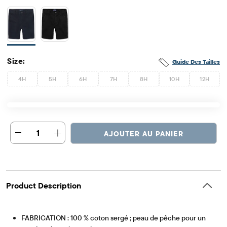
Size:
Guide Des Tailles
4H
5H
6H
7H
8H
10H
12H
1
AJOUTER AU PANIER
Product Description
FABRICATION : 100 % coton sergé ; peau de pêche pour un