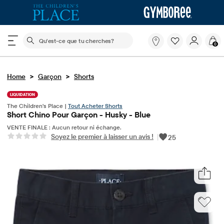
Le champ de recherche ci-dessous filtre les recherch
Qu'est-
0
ce
que
tu
>
>
Home
Garçon
Shorts
cherches?
LIQUIDATION
The Children's Place |
Tout Acheter Shorts
Short Chino Pour Garçon - Husky - Blue
VENTE FINALE : Aucun retour ni échange.
Soyez le premier à laisser un avis !
|
25