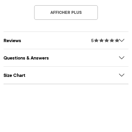
Article #: 3063420_BQ
REMARQUE : Veuillez commander la même pointure que celle
de l'enfant.
AFFICHER PLUS
Reviews
5
Questions & Answers
Size Chart