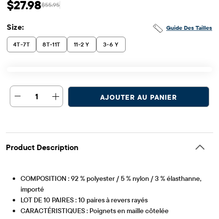
$27.98
$55.95
Prix ​​de vente: $27.98
Prix ​​d'origine: $55.95
Size:
Guide Des Tailles
4T-7T
8T-11T
11-2 Y
3-6 Y
1
AJOUTER AU PANIER
Product Description
COMPOSITION : 92 % polyester / 5 % nylon / 3 % élasthanne,
importé
LOT DE 10 PAIRES : 10 paires à revers rayés
CARACTÉRISTIQUES : Poignets en maille côtelée