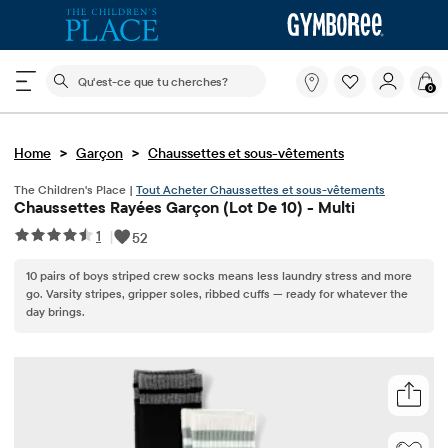
Le champ de recherche ci-dessous filtre les recherch
Qu'est-
0
ce
que
tu
>
>
Home
Garçon
Chaussettes et sous-vêtements
cherches?
The Children's Place |
Tout Acheter Chaussettes et sous-vêtements
Chaussettes Rayées Garçon (lot De 10) - Multi
1
|
52
10 pairs of boys striped crew socks means less laundry stress and more
go. Varsity stripes, gripper soles, ribbed cuffs — ready for whatever the
day brings.