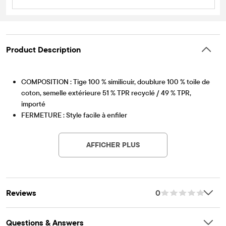
Product Description
COMPOSITION : Tige 100 % similicuir, doublure 100 % toile de
coton, semelle extérieure 51 % TPR recyclé / 49 % TPR,
importé
FERMETURE : Style facile à enfiler
Article #: 3062970_DJ
CARACTÉRISTIQUES : Lacets non fonctionnels
AFFICHER PLUS
Reviews
0
Questions & Answers