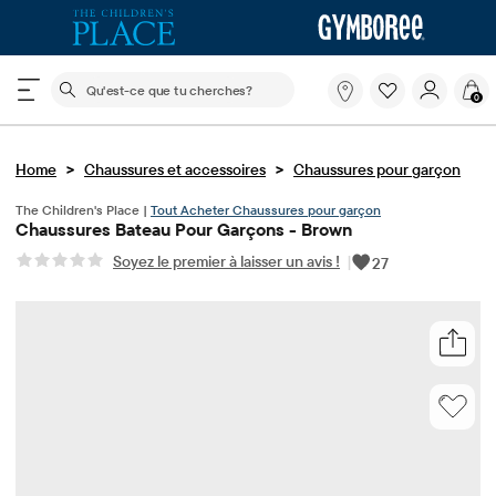
Le champ de recherche ci-dessous filtre les recherch
Qu'est-
0
ce
que
tu
>
>
Home
Chaussures et accessoires
cherches?
Chaussures pour garçon
The Children's Place |
Tout Acheter Chaussures pour garçon
Chaussures Bateau Pour Garçons - Brown
Soyez le premier à laisser un avis !
|
27