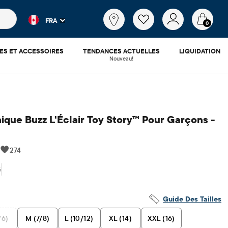
es populaires et les résultats de produits au fur et à mesure d
Qu'est-
FRA
ce
0
que
tu
ES ET ACCESSOIRES
TENDANCES ACTUELLES
LIQUIDATION
cherches?
Nouveau!
ique Buzz L'Éclair Toy Story™ Pour Garçons -
|
274
5
x ​​d'origine: $32.95
Guide Des Tailles
/6)
M (7/8)
L (10/12)
XL (14)
XXL (16)