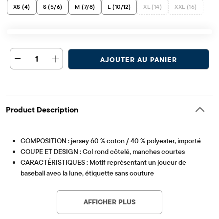
XS (4)
S (5/6)
M (7/8)
L (10/12)
XL (14)
XXL (16)
1
AJOUTER AU PANIER
Product Description
COMPOSITION : jersey 60 % coton / 40 % polyester, importé
COUPE ET DESIGN : Col rond côtelé, manches courtes
CARACTÉRISTIQUES : Motif représentant un joueur de
baseball avec la lune, étiquette sans couture
Article #: 3061559_33TW
AFFICHER PLUS