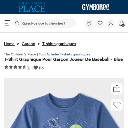
Le champ de recherche ci-dessous filtre les recherch
Qu'est-
0
ce
que
tu
>
>
Home
Garçon
T-shirts graphiques
cherches?
The Children's Place |
Tout Acheter T-shirts graphiques
T-Shirt Graphique Pour Garçon Joueur De Baseball - Blue
2
|
116