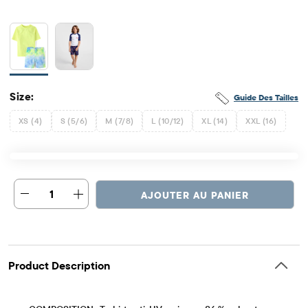
Size:
Guide Des Tailles
XS (4)
S (5/6)
M (7/8)
L (10/12)
XL (14)
XXL (16)
1
AJOUTER AU PANIER
Product Description