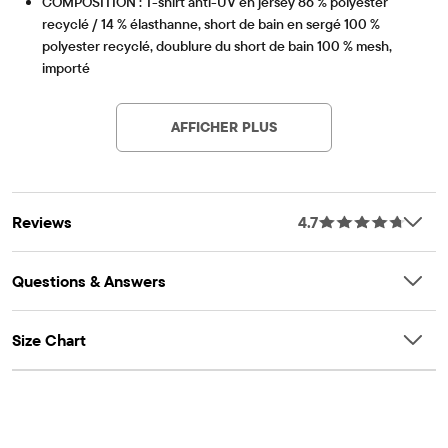
COMPOSITION : T-shirt anti-UV en jersey 86 % polyester
recyclé / 14 % élasthanne, short de bain en sergé 100 %
polyester recyclé, doublure du short de bain 100 % mesh,
importé
Article #: 3058921_BQ
RASHGUARD : Col rond, manches raglan courtes
MAILLOT DE BAIN : Doublure en maille, taille élastiquée avec
AFFICHER PLUS
cordon de serrage fonctionnel, taille mi-haute, poche arrière
plaquée, longueur au-dessus du genou, imprimé intégral
CARACTÉRISTIQUES : Protection solaire UPF 50+
Reviews
4.7
Questions & Answers
Size Chart