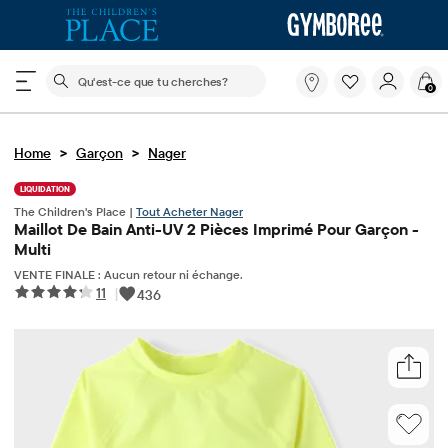
Le champ de recherche ci-dessous filtre les recherch
Qu'est-
0
ce
que
tu
>
>
Home
Garçon
Nager
cherches?
LIQUIDATION
The Children's Place |
Tout Acheter Nager
Maillot De Bain Anti-UV 2 Pièces Imprimé Pour Garçon -
Multi
VENTE FINALE : Aucun retour ni échange.
11
|
436