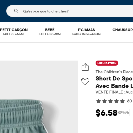
Le champ de recherche ci-dessous filtre les recherch
PETIT GARÇON
BÉBÉ
PYJAMAS
CHAUSSUR
TAILLES 6M-5T
TAILLES 0-18M
Tailles Bébé-Adulte
LIQUIDATION
The Children's Place
Short De Spo
Avec Bande L
VENTE FINALE : Aucu
60
$6.58
$21.95
Prix ​​de vente: $6
Prix 