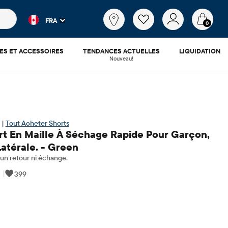
es populaires et les résultats de produits au fur et à mesure d
Qu'est-
FRA
ce
0
que
tu
ES ET ACCESSOIRES
TENDANCES ACTUELLES
LIQUIDATION
cherches?
Nouveau!
 |
Tout Acheter Shorts
rt En Maille À Séchage Rapide Pour Garçon,
atérale. - Green
n retour ni échange.
|
399
.58
​​d'origine: $21.95