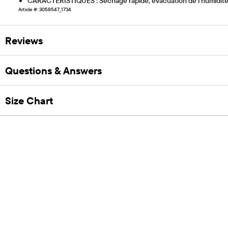
CARACTÉRISTIQUES : Séchage rapide, évacuation de l'humidité, 
Article #: 3058547_1734
Reviews
Questions & Answers
Size Chart