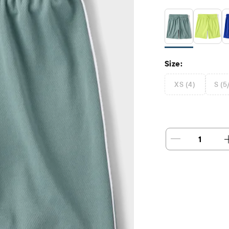
Size:
XS (4)
S (5
1