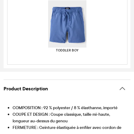
TODDLER BOY
Product Description
COMPOSITION : 92 % polyester / 8 % élasthanne, importé
COUPE ET DESIGN : Coupe classique, taille mi-haute,
longueur au-dessus du genou
FERMETURE : Ceinture élastiquée à enfiler avec cordon de
Article #: 3060774_1770
serrage fonctionnel