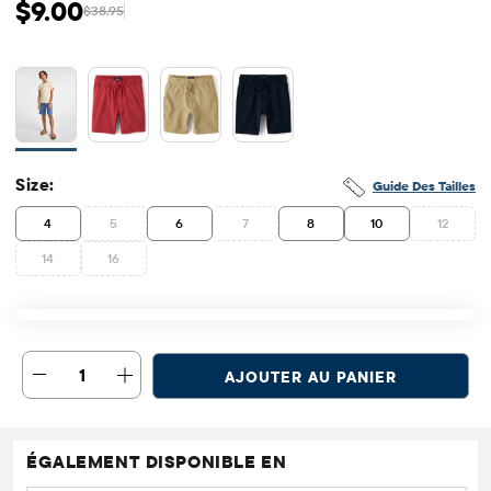
$9.00
$38.95
Prix ​​de vente: $9
Prix ​​d'origine: $38.95
Size:
Guide Des Tailles
4
5
6
7
8
10
12
14
16
1
AJOUTER AU PANIER
ÉGALEMENT DISPONIBLE EN