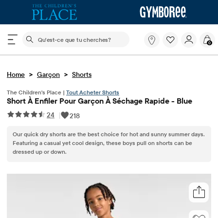
Le champ de recherche ci-dessous filtre les recherch
Qu'est-
0
ce
que
tu
>
>
Home
Garçon
Shorts
cherches?
The Children's Place |
Tout Acheter Shorts
Short À Enfiler Pour Garçon À Séchage Rapide - Blue
24
|
218
Our quick dry shorts are the best choice for hot and sunny summer days.
Featuring a casual yet cool design, these boys pull on shorts can be
dressed up or down.