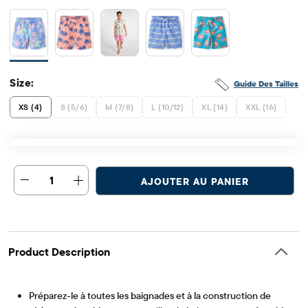
Size:
Guide Des Tailles
XS (4)
S (5/6)
M (7/8)
L (10/12)
XL (14)
XXL (16)
1
AJOUTER AU PANIER
Product Description
Préparez-le à toutes les baignades et à la construction de