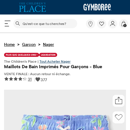
Le champ de recherche ci-dessous filtre les recherch
Qu'est-
0
ce
que
tu
>
>
Home
Garçon
Nager
cherches?
PLUS QUE QUELQUES-UNS !
LIQUIDATION
The Children's Place |
Tout Acheter Nager
Maillots De Bain Imprimés Pour Garçons - Blue
VENTE FINALE : Aucun retour ni échange.
31
|
377