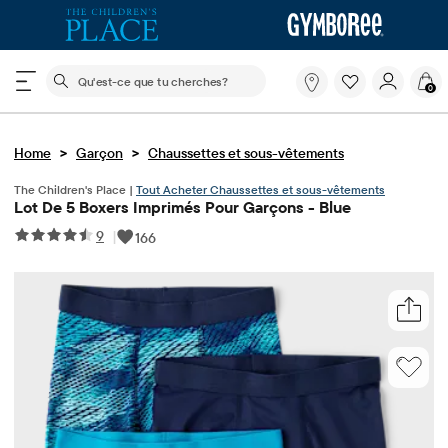
Le champ de recherche ci-dessous filtre les recherch
Qu'est-
0
ce
que
tu
>
>
Home
Garçon
Chaussettes et sous-vêtements
cherches?
The Children's Place |
Tout Acheter Chaussettes et sous-vêtements
Lot De 5 Boxers Imprimés Pour Garçons - Blue
9
|
166