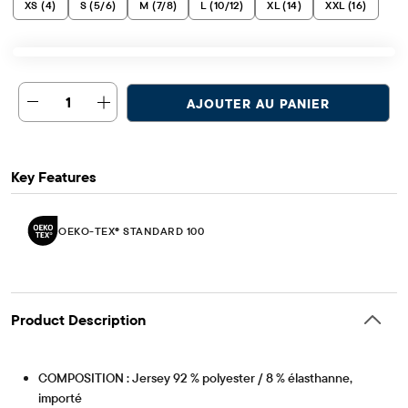
XS (4)
S (5/6)
M (7/8)
L (10/12)
XL (14)
XXL (16)
1
AJOUTER AU PANIER
Key Features
OEKO-TEX® STANDARD 100
Product Description
COMPOSITION : Jersey 92 % polyester / 8 % élasthanne,
importé