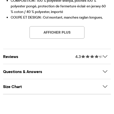
COMPOSITION : 100 % polyester sherpa, poches 100 %
polyester pongé, protection de fermeture éclair en jersey 60
% coton / 40 % polyester, importé
COUPE ET DESIGN : Col montant, manches raglan longues,
Article #: 3057234_01
poignets et ourlet élastiqués
CARACTÉRISTIQUES : Fermeture éclair sur le devant, poche
AFFICHER PLUS
poitrine zippée avec empiècements contrastés imperméables
et coupe-vent, poches passepoilées, finitions contrastées
Reviews
4.3
Questions & Answers
Size Chart