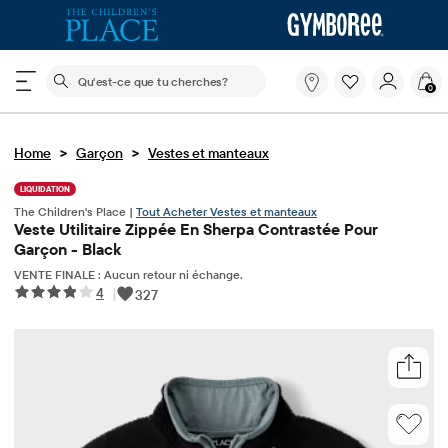
Le champ de recherche ci-dessous filtre les recherch
Qu'est-
0
ce
que
tu
>
>
Home
Garçon
Vestes et manteaux
cherches?
LIQUIDATION
The Children's Place |
Tout Acheter Vestes et manteaux
Veste Utilitaire Zippée En Sherpa Contrastée Pour
Garçon - Black
VENTE FINALE : Aucun retour ni échange.
4
|
327