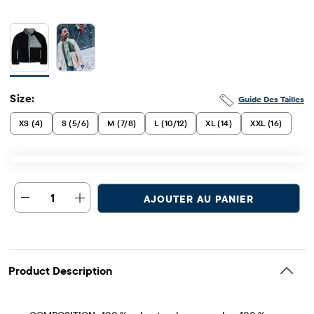
Size:
Guide Des Tailles
XS (4)
S (5/6)
M (7/8)
L (10/12)
XL (14)
XXL (16)
1
AJOUTER AU PANIER
Product Description