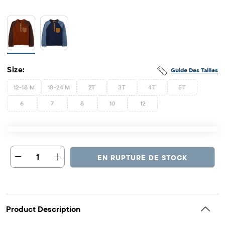
Size:
Guide Des Tailles
12-18 M
18-24 M
2T
3T
4T
5T
6
7
8
10
12
1
EN RUPTURE DE STOCK
Product Description