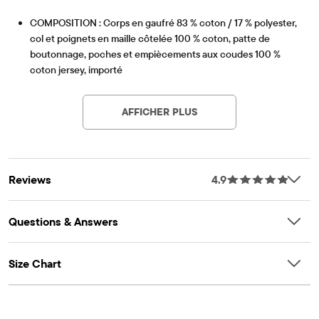
COMPOSITION : Corps en gaufré 83 % coton / 17 % polyester,
col et poignets en maille côtelée 100 % coton, patte de
boutonnage, poches et empiècements aux coudes 100 %
coton jersey, importé
Article #: 3054302_1920
COUPE ET DESIGN : Col henley en maille côtelée, manches
raglan longues contrastées avec empiècements aux coudes
AFFICHER PLUS
et poignets en maille côtelée
CARACTÉRISTIQUES : Patte de boutonnage à mi-hauteur,
poche poitrine boutonnée, tissu traité pour plus de douceur
et pour réduire le rétrécissement
Reviews
4.9
Questions & Answers
Size Chart