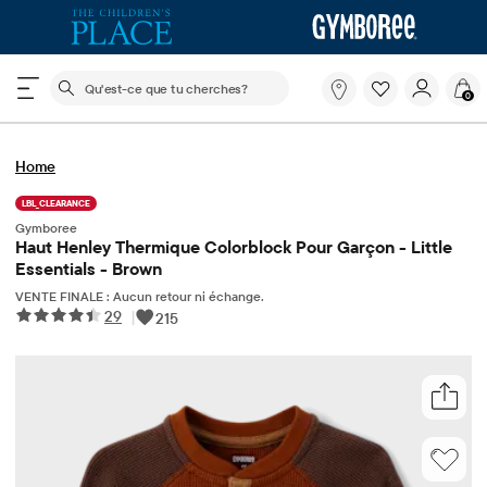
Le champ de recherche ci-dessous filtre les recherch
Qu'est-
0
ce
que
tu
Home
cherches?
LBL_CLEARANCE
Gymboree
Haut Henley Thermique Colorblock Pour Garçon - Little
Essentials - Brown
VENTE FINALE : Aucun retour ni échange.
29
|
215