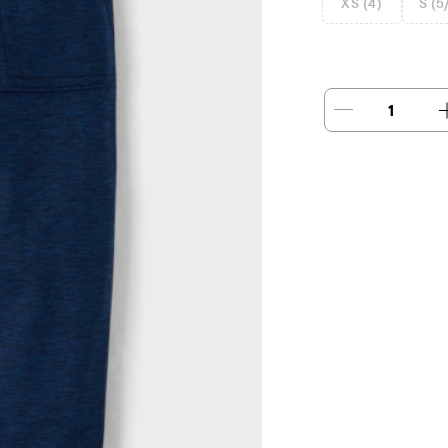
XS (4)
S (5
1