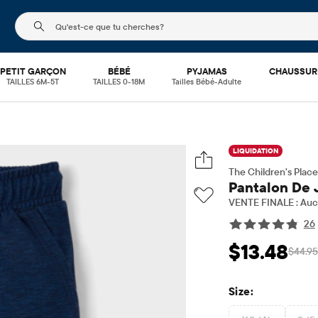
Le champ de recherche ci-dessous filtre les recherch
PETIT GARÇON
BÉBÉ
PYJAMAS
CHAUSSUR
TAILLES 6M-5T
TAILLES 0-18M
Tailles Bébé-Adulte
LIQUIDATION
The Children's Place
Pantalon De 
VENTE FINALE : Aucu
26
$13.48
$44.95
Prix ​​de vente: $1
Pri
Size: