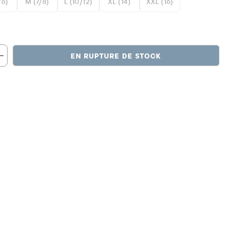
/6)
M (7/8)
L (10/12)
XL (14)
XXL (16)
EN RUPTURE DE STOCK