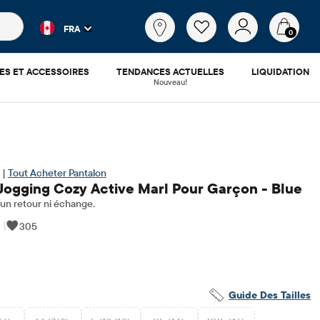
es populaires et les résultats de produits au fur et à mesure d
Qu'est-
FRA
ce
0
que
tu
ES ET ACCESSOIRES
TENDANCES ACTUELLES
LIQUIDATION
cherches?
Nouveau!
 |
Tout Acheter Pantalon
Jogging Cozy Active Marl Pour Garçon - Blue
n retour ni échange.
|
305
3.48
x ​​d'origine: $44.95
Guide Des Tailles