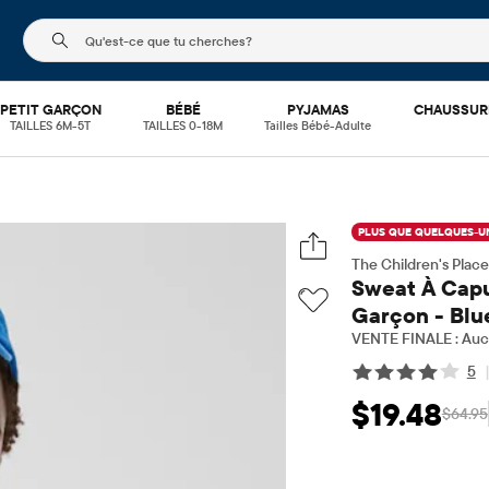
Le champ de recherche ci-dessous filtre les recherch
PETIT GARÇON
BÉBÉ
PYJAMAS
CHAUSSUR
TAILLES 6M-5T
TAILLES 0-18M
Tailles Bébé-Adulte
PLUS QUE QUELQUES-UN
The Children's Place
Sweat À Capu
Garçon - Blu
VENTE FINALE : Aucu
5
$19.48
$64.95
Prix ​​de vente: $1
Pri