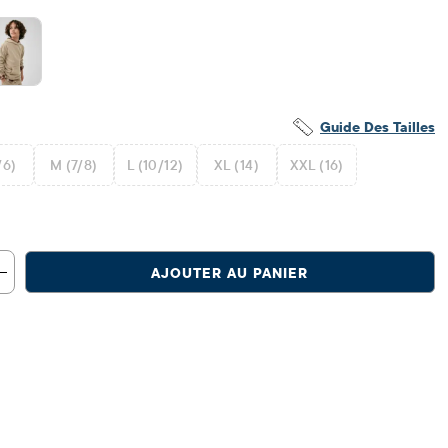
Guide Des Tailles
/6)
M (7/8)
L (10/12)
XL (14)
XXL (16)
AJOUTER AU PANIER