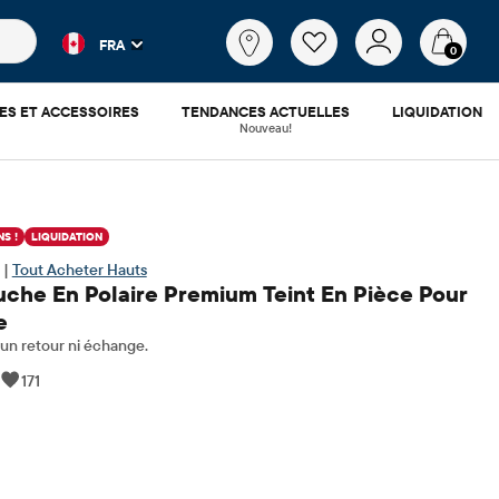
es populaires et les résultats de produits au fur et à mesure d
Qu'est-
FRA
ce
0
que
tu
ES ET ACCESSOIRES
TENDANCES ACTUELLES
LIQUIDATION
cherches?
Nouveau!
S !
LIQUIDATION
 |
Tout Acheter Hauts
che En Polaire Premium Teint En Pièce Pour
e
n retour ni échange.
|
171
9.48
x ​​d'origine: $64.95