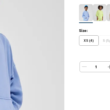
Size:
XS (4)
S (5
1