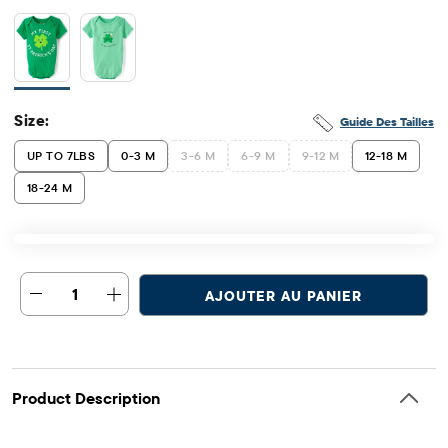
Size:
Guide Des Tailles
UP TO 7LBS
0-3 M
3-6 M
6-9 M
9-12 M
12-18 M
18-24 M
1
AJOUTER AU PANIER
Product Description