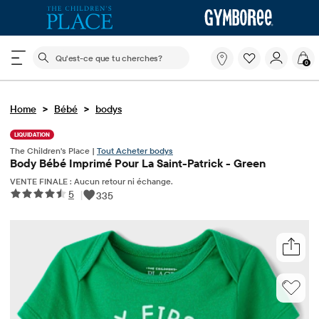
Le champ de recherche ci-dessous filtre les recherch
Qu'est-
0
ce
que
tu
>
>
Home
Bébé
bodys
cherches?
LIQUIDATION
The Children's Place |
Tout Acheter bodys
Body Bébé Imprimé Pour La Saint-Patrick - Green
VENTE FINALE : Aucun retour ni échange.
5
|
335