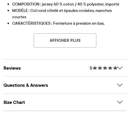
COMPOSITION : jersey 60 % coton / 40 % polyester, importé
MODÈLE : Col rond côtelé et épaules croisées, manches
courtes
CARACTÉRISTIQUES : Fermeture à pression en bas,
Article #: 3052719_1095
inscription « Ma première Saint-Patrick » avec un trèfle à
quatre feuilles, étiquette sans couture
AFFICHER PLUS
Faisant partie de notre collection babyPLACE
Reviews
5
Questions & Answers
Size Chart