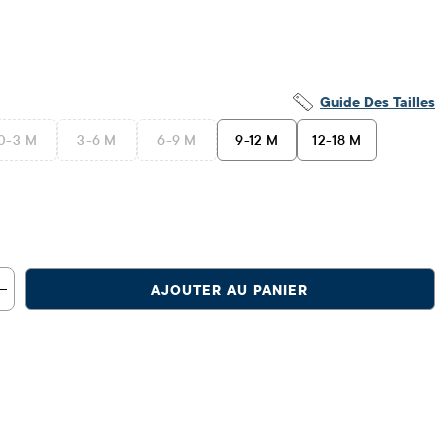
Guide Des Tailles
0-3 M
3-6 M
6-9 M
9-12 M
12-18 M
AJOUTER AU PANIER