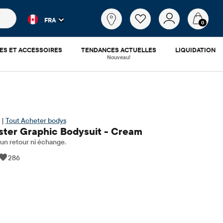
es populaires et les résultats de produits au fur et à mesure d
Qu'est-
FRA
ce
0
que
tu
ES ET ACCESSOIRES
TENDANCES ACTUELLES
LIQUIDATION
cherches?
Nouveau!
 |
Tout Acheter bodys
aster Graphic Bodysuit - Cream
n retour ni échange.
286
.99
​​d'origine: $14.95