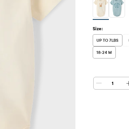
Size:
UP TO 7LBS
18-24 M
1