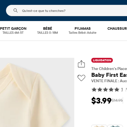
Le champ de recherche ci-dessous filtre les recherch
PETIT GARÇON
BÉBÉ
PYJAMAS
CHAUSSUR
TAILLES 6M-5T
TAILLES 0-18M
Tailles Bébé-Adulte
LIQUIDATION
The Children's Place
Baby First E
VENTE FINALE : Aucu
1
|
$3.99
$14.95
Prix ​​de vente: $3
Prix 