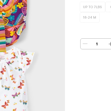
UP TO 7LBS
18-24 M
1