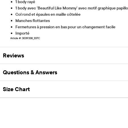
1 body rayé
1 body avec 'Beautiful Like Mommy' avec motif graphique papillo
Col rond et épaules en maille côtelée
Manches flottantes
Fermetures à pression en bas pour un changement facile
Importé
Article #: 3039338_337C
Reviews
Questions & Answers
Size Chart