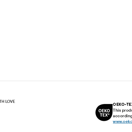
ITH LOVE
OEKO-TE
This prod
according
www.oeko