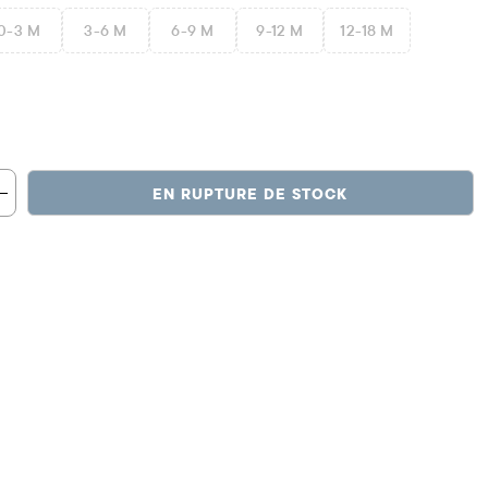
0-3 M
3-6 M
6-9 M
9-12 M
12-18 M
EN RUPTURE DE STOCK