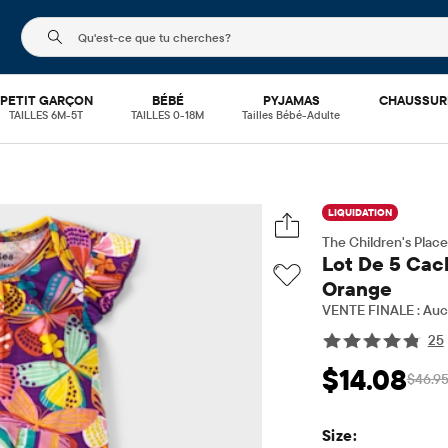
Le champ de recherche ci-dessous filtre les recherch
PETIT GARÇON
BÉBÉ
PYJAMAS
CHAUSSUR
TAILLES 6M-5T
TAILLES 0-18M
Tailles Bébé-Adulte
LIQUIDATION
The Children's Place
Lot De 5 Cac
Orange
VENTE FINALE : Aucu
25
$14.08
$46.9
Prix ​​de vente: $1
Pri
Size: