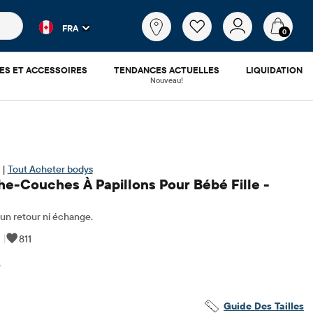
es populaires et les résultats de produits au fur et à mesure d
Qu'est-
FRA
ce
0
que
tu
ES ET ACCESSOIRES
TENDANCES ACTUELLES
LIQUIDATION
cherches?
Nouveau!
 |
Tout Acheter bodys
he-Couches À Papillons Pour Bébé Fille -
n retour ni échange.
|
811
5
4.08
x ​​d'origine: $46.95
Guide Des Tailles