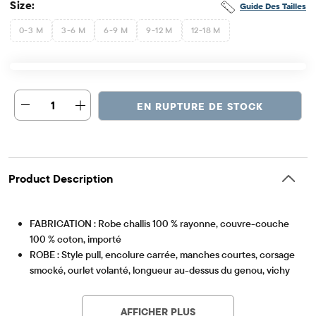
Size:
Guide Des Tailles
0-3 M
3-6 M
6-9 M
9-12 M
12-18 M
1
EN RUPTURE DE STOCK
Product Description
FABRICATION : Robe challis 100 % rayonne, couvre-couche
100 % coton, importé
ROBE : Style pull, encolure carrée, manches courtes, corsage
smocké, ourlet volanté, longueur au-dessus du genou, vichy
Article #: 3046675_01
sur l'ensemble
COUVRE-COUCHE : Ceinture élastiquée et ouvertures pour
AFFICHER PLUS