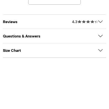
les jambes
Une partie de notre collection babyPLACE
Reviews
4.3
Questions & Answers
Size Chart