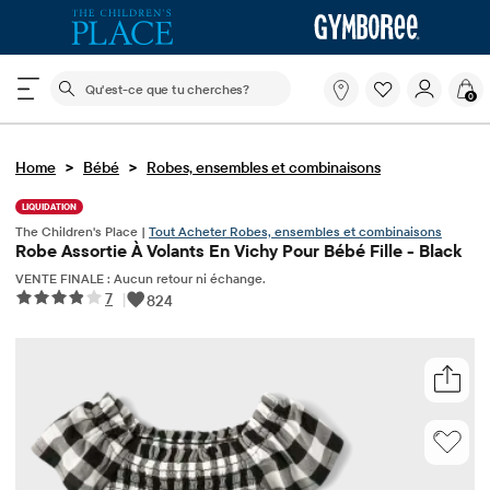
Le champ de recherche ci-dessous filtre les recherch
Qu'est-
0
ce
que
tu
>
>
Home
Bébé
Robes, ensembles et combinaisons
cherches?
LIQUIDATION
The Children's Place |
Tout Acheter Robes, ensembles et combinaisons
Robe Assortie À Volants En Vichy Pour Bébé Fille - Black
VENTE FINALE : Aucun retour ni échange.
7
|
824