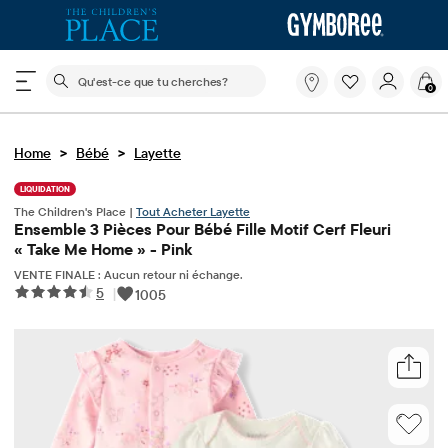
Le champ de recherche ci-dessous filtre les recherch
Qu'est-
0
ce
que
tu
>
>
Home
Bébé
Layette
cherches?
LIQUIDATION
The Children's Place |
Tout Acheter Layette
Ensemble 3 Pièces Pour Bébé Fille Motif Cerf Fleuri
« Take Me Home » - Pink
VENTE FINALE : Aucun retour ni échange.
5
|
1005