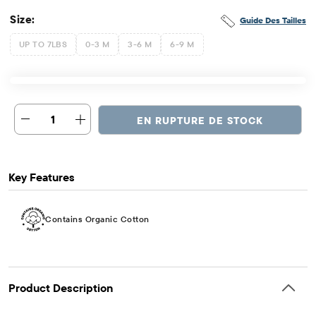
Size:
Guide Des Tailles
UP TO 7LBS
0-3 M
3-6 M
6-9 M
1
EN RUPTURE DE STOCK
Key Features
Contains Organic Cotton
Product Description