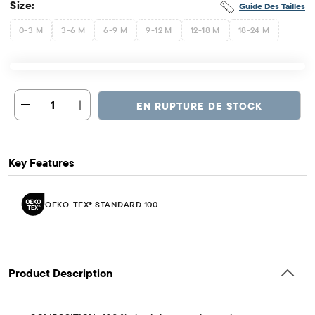
Size:
Guide Des Tailles
0-3 M
3-6 M
6-9 M
9-12 M
12-18 M
18-24 M
1
EN RUPTURE DE STOCK
Key Features
OEKO-TEX® STANDARD 100
Product Description