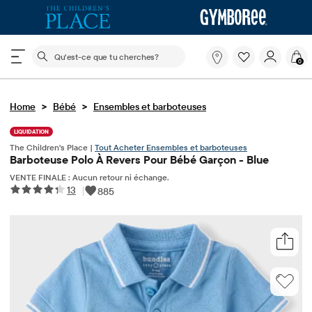
Le champ de recherche ci-dessous filtre les recherch
Qu'est-
0
ce
que
tu
>
>
Home
Bébé
Ensembles et barboteuses
cherches?
LIQUIDATION
The Children's Place |
Tout Acheter Ensembles et barboteuses
Barboteuse Polo À Revers Pour Bébé Garçon - Blue
VENTE FINALE : Aucun retour ni échange.
13
|
885