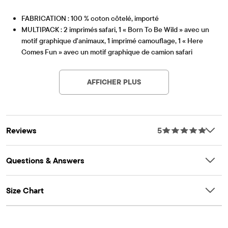
FABRICATION : 100 % coton côtelé, importé
MULTIPACK : 2 imprimés safari, 1 « Born To Be Wild » avec un
motif graphique d'animaux, 1 imprimé camouflage, 1 « Here
Comes Fun » avec un motif graphique de camion safari
AJUSTEMENT ET DESIGN : Col ras du cou en maille côtelée,
OEKO-TEX® STANDARD 100
This product was independently tested for harmful
manches courtes
substances according to the strict global criteria of
AFFICHER PLUS
CARACTÉRISTIQUES : Fermetures à pression en bas
OEKO-TEX® STANDARD 100 |
www.oeko-
Une partie de notre collection BUNDLES BABY PLACE FAIT
tex.com/standard100
Article #: 3053306_33GS
AVEC AMOUR
Certifié OEKO-TEX® STANDARD 100
Reviews
5
Numéro de certification OEKO-TEX® : 08.HIN.60591
HOHENSTEIN HTTI
Questions & Answers
Size Chart