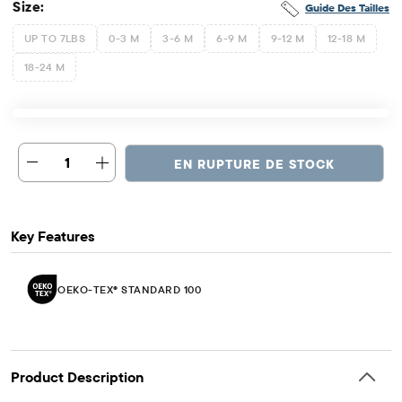
Size:
Guide Des Tailles
UP TO 7LBS
0-3 M
3-6 M
6-9 M
9-12 M
12-18 M
18-24 M
1
EN RUPTURE DE STOCK
Key Features
OEKO-TEX® STANDARD 100
Product Description