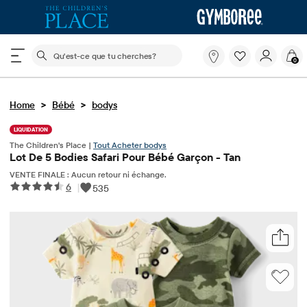
Le champ de recherche ci-dessous filtre les recherch
Qu'est-
0
ce
que
tu
>
>
Home
Bébé
bodys
cherches?
LIQUIDATION
The Children's Place |
Tout Acheter bodys
Lot De 5 Bodies Safari Pour Bébé Garçon - Tan
VENTE FINALE : Aucun retour ni échange.
6
|
535