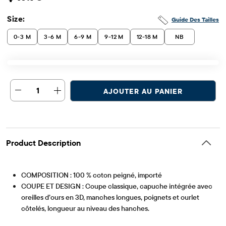
Size:
Guide Des Tailles
0-3 M
3-6 M
6-9 M
9-12 M
12-18 M
NB
1
AJOUTER AU PANIER
Product Description
COMPOSITION : 100 % coton peigné, importé
COUPE ET DESIGN : Coupe classique, capuche intégrée avec
oreilles d’ours en 3D, manches longues, poignets et ourlet
côtelés, longueur au niveau des hanches.
Article #: 3063165_1801
CARACTÉRISTIQUES : Toucher doux, fermeture boutonnée