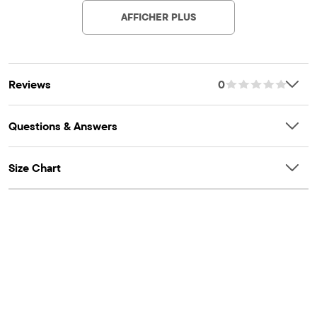
sur le devant
AFFICHER PLUS
Faisant partie de notre collection babyPLACE
Reviews
0
Questions & Answers
Size Chart