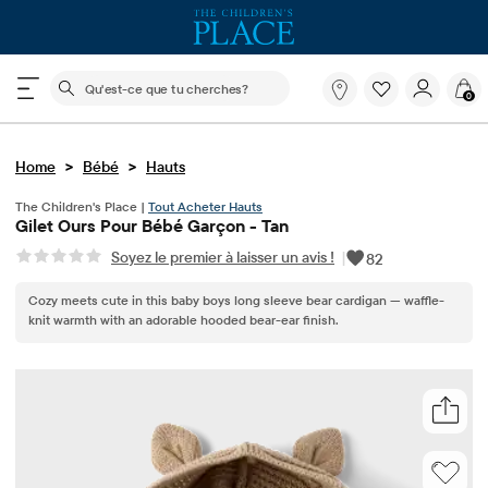
Le champ de recherche ci-dessous filtre les recherch
Qu'est-
0
ce
que
tu
>
>
Home
Bébé
Hauts
cherches?
The Children's Place |
Tout Acheter Hauts
Gilet Ours Pour Bébé Garçon - Tan
Soyez le premier à laisser un avis !
|
82
Cozy meets cute in this baby boys long sleeve bear cardigan — waffle-
knit warmth with an adorable hooded bear-ear finish.