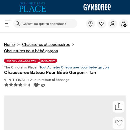
Le champ de recherche ci-dessous filtre les recherch
Qu'est-
0
ce
que
tu
>
>
Home
Chaussures et accessoires
cherches?
Chaussures pour bébé garçon
PLUS QUE QUELQUES-UNS !
LIQUIDATION
The Children's Place |
Tout Acheter Chaussures pour bébé garçon
Chaussures Bateau Pour Bébé Garçon - Tan
VENTE FINALE : Aucun retour ni échange.
4
|
182