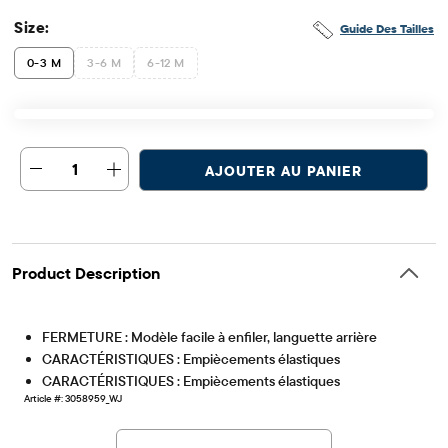
Size:
Guide Des Tailles
0-3 M
3-6 M
6-12 M
1
AJOUTER AU PANIER
Product Description
FERMETURE : Modèle facile à enfiler, languette arrière
CARACTÉRISTIQUES : Empiècements élastiques
CARACTÉRISTIQUES : Empiècements élastiques
Article #: 3058959_WJ