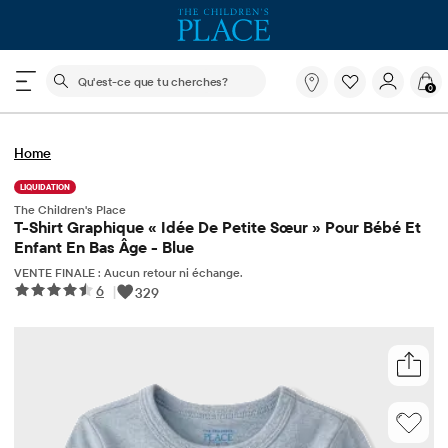
Le champ de recherche ci-dessous filtre les recherch
Qu'est-
0
ce
que
tu
Home
cherches?
LIQUIDATION
The Children's Place
T-Shirt Graphique « Idée De Petite Sœur » Pour Bébé Et
Enfant En Bas Âge - Blue
VENTE FINALE : Aucun retour ni échange.
6
|
329