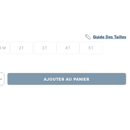
Guide Des Tailles
4 M
2T
3T
4T
5T
AJOUTER AU PANIER