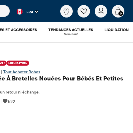
es populaires et les résultats de produits au fur et à mesure d
Qu'est-
FRA
ce
0
que
tu
ES ET ACCESSOIRES
TENDANCES ACTUELLES
LIQUIDATION
cherches?
Nouveau!
S !
LIQUIDATION
 |
Tout Acheter Robes
e À Bretelles Nouées Pour Bébés Et Petites
n retour ni échange.
|
522
.38
​​d'origine: $27.95