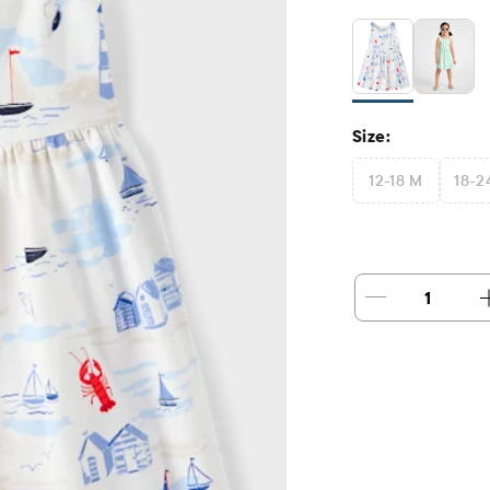
Size:
12-18 M
18-2
1