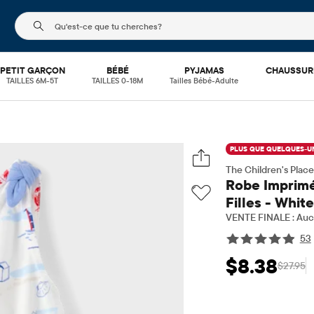
Le champ de recherche ci-dessous filtre les recherch
PETIT GARÇON
BÉBÉ
PYJAMAS
CHAUSSUR
TAILLES 6M-5T
TAILLES 0-18M
Tailles Bébé-Adulte
PLUS QUE QUELQUES-UN
The Children's Place
Robe Imprimé
Filles - White
VENTE FINALE : Aucu
53
$8.38
$27.95
Prix ​​de vente: $8
Prix 