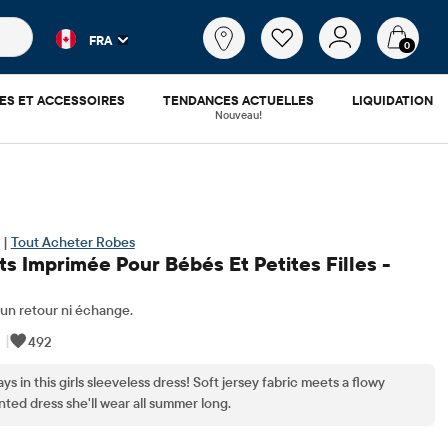
es populaires et les résultats de produits au fur et à mesure d
Qu'est-
FRA
ce
0
que
tu
ES ET ACCESSOIRES
TENDANCES ACTUELLES
LIQUIDATION
cherches?
Nouveau!
 |
Tout Acheter Robes
s Imprimée Pour Bébés Et Petites Filles -
n retour ni échange.
|
492
s in this girls sleeveless dress! Soft jersey fabric meets a flowy
inted dress she'll wear all summer long.