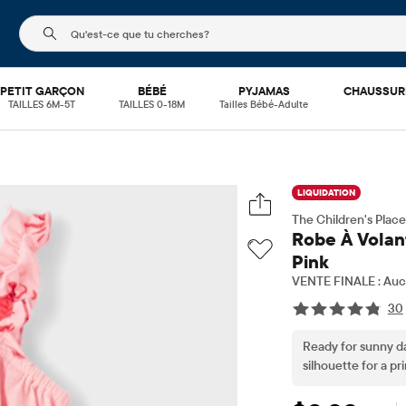
Le champ de recherche ci-dessous filtre les recherch
PETIT GARÇON
BÉBÉ
PYJAMAS
CHAUSSUR
TAILLES 6M-5T
TAILLES 0-18M
Tailles Bébé-Adulte
LIQUIDATION
The Children's Place
Robe À Volant
Pink
VENTE FINALE : Aucu
30
Ready for sunny day
silhouette for a pr