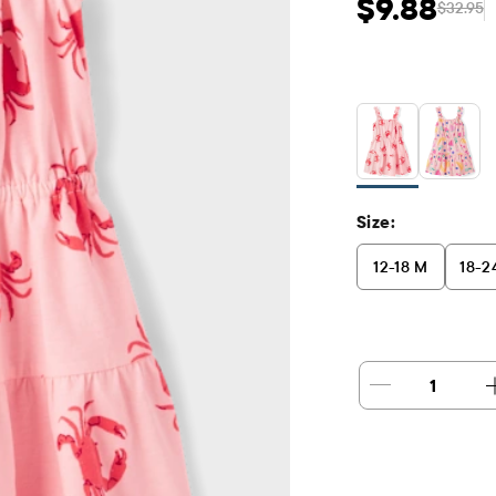
$9.88
$32.95
Prix ​​de vente: $9
Prix 
Size:
12-18 M
18-2
1