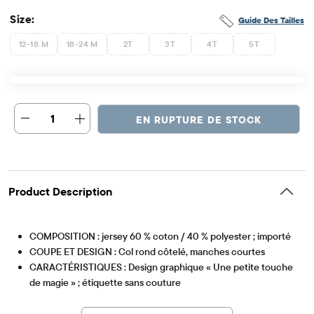
Size:
Guide Des Tailles
12-18 M
18-24 M
2T
3T
4T
5T
1
EN RUPTURE DE STOCK
Product Description
COMPOSITION : jersey 60 % coton / 40 % polyester ; importé
COUPE ET DESIGN : Col rond côtelé, manches courtes
CARACTÉRISTIQUES : Design graphique « Une petite touche
de magie » ; étiquette sans couture
Article #: 3057632_933