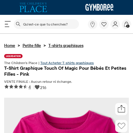
Le champ de recherche ci-dessous filtre les recherch
Qu'est-
0
ce
que
tu
>
>
Home
Petite fille
T-shirts graphiques
cherches?
LIQUIDATION
The Children's Place |
Tout Acheter T-shirts graphiques
T-Shirt Graphique Touch Of Magic Pour Bébés Et Petites
Filles - Pink
VENTE FINALE : Aucun retour ni échange.
4
|
216