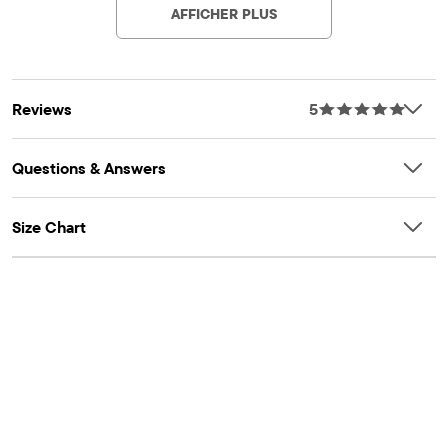
AFFICHER PLUS
bettercotton.org/massbalance.
Daddy's Other Chick' avec un poussin portant des lunettes de
soleil sur le devant
Col ras du cou en maille côtelée
Reviews
5
Manches courtes
Étiquette sans étiquette
Importé
Questions & Answers
Size Chart