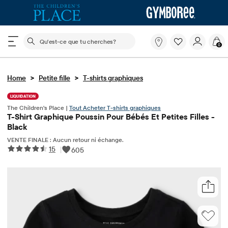
Le champ de recherche ci-dessous filtre les recherch
Qu'est-
0
ce
que
tu
>
>
Home
Petite fille
T-shirts graphiques
cherches?
LIQUIDATION
The Children's Place |
Tout Acheter T-shirts graphiques
T-Shirt Graphique Poussin Pour Bébés Et Petites Filles -
Black
VENTE FINALE : Aucun retour ni échange.
15
|
605