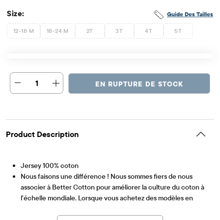
Size:
Guide Des Tailles
12-18 M
18-24 M
2T
3T
4T
5T
1
EN RUPTURE DE STOCK
Product Description
Jersey 100% coton
Nous faisons une différence ! Nous sommes fiers de nous
associer à Better Cotton pour améliorer la culture du coton à
l'échelle mondiale. Lorsque vous achetez des modèles en
Article #: 3045776_01
coton chez nous, vous contribuez à soutenir la culture
durable du coton. Apprenez-en davantage sur