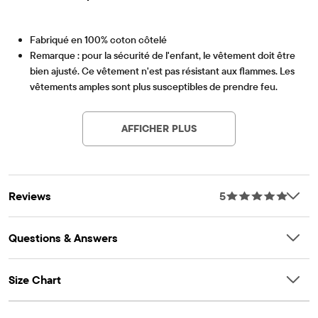
Fabriqué en 100% coton côtelé
Remarque : pour la sécurité de l'enfant, le vêtement doit être
bien ajusté. Ce vêtement n'est pas résistant aux flammes. Les
vêtements amples sont plus susceptibles de prendre feu.
1 haut à manches courtes avec motif graphique Terre et cœur
OEKO-TEX® STANDARD 100
This product was independently tested for harmful
sur le devant
substances according to the strict global criteria of
AFFICHER PLUS
1 haut à manches courtes avec imprimé nature intégral
OEKO-TEX® STANDARD 100 |
www.oeko-
Col ras du cou et poignets côtelés
tex.com/standard100
Article #: 3038118_5N
1 pantalon avec imprimé Earth sur toute la surface
1 haut à manches courtes avec imprimé nature intégral
Reviews
5
Taille élastique à enfiler
Poignets de jambe à bandes
Étiquette de chemise sans étiquette
Questions & Answers
Importé
Size Chart