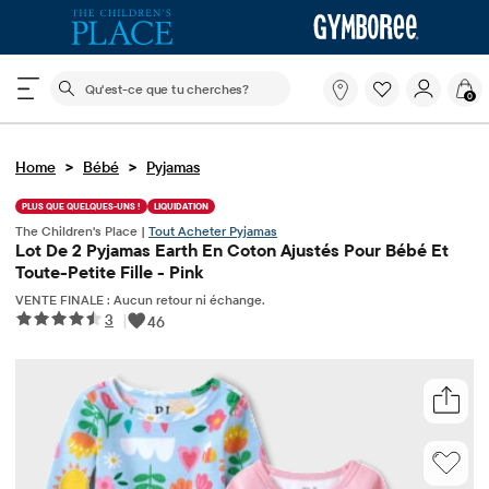
Le champ de recherche ci-dessous filtre les recherch
Qu'est-
0
ce
que
tu
>
>
Home
Bébé
Pyjamas
cherches?
PLUS QUE QUELQUES-UNS !
LIQUIDATION
The Children's Place |
Tout Acheter Pyjamas
Lot De 2 Pyjamas Earth En Coton Ajustés Pour Bébé Et
Toute-Petite Fille - Pink
VENTE FINALE : Aucun retour ni échange.
3
|
46