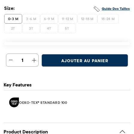
Size:
Guide Des Tailles
0-3 M
3-6 M
6-9 M
9-12 M
12-18 M
18-24 M
2T
3T
4T
5T
1
AJOUTER AU PANIER
Key Features
OEKO-TEX® STANDARD 100
Product Description