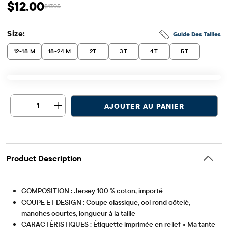
$12.00
$17.95
Prix ​​de vente: $12
Prix ​​d'origine: $17.95
Size:
Guide Des Tailles
12-18 M
18-24 M
2T
3T
4T
5T
1
AJOUTER AU PANIER
Product Description
COMPOSITION : Jersey 100 % coton, importé
COUPE ET DESIGN : Coupe classique, col rond côtelé,
manches courtes, longueur à la taille
CARACTÉRISTIQUES : Étiquette imprimée en relief « Ma tante