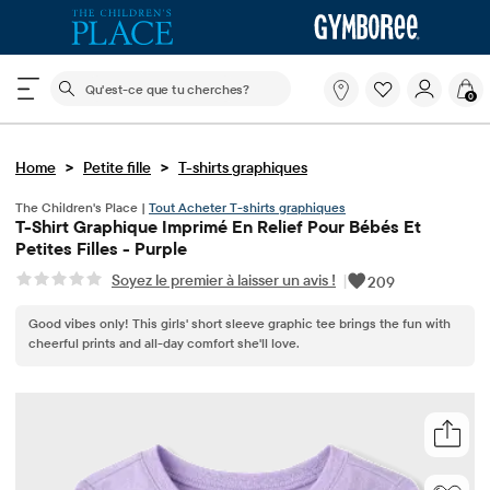
Le champ de recherche ci-dessous filtre les recherch
Qu'est-
0
ce
que
tu
>
>
Home
Petite fille
T-shirts graphiques
cherches?
The Children's Place |
Tout Acheter T-shirts graphiques
T-Shirt Graphique Imprimé En Relief Pour Bébés Et
Petites Filles - Purple
Soyez le premier à laisser un avis !
|
209
Good vibes only! This girls' short sleeve graphic tee brings the fun with
cheerful prints and all-day comfort she'll love.