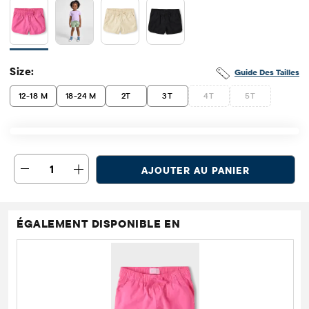
Size:
Guide Des Tailles
12-18 M
18-24 M
2T
3T
4T
5T
1
AJOUTER AU PANIER
ÉGALEMENT DISPONIBLE EN