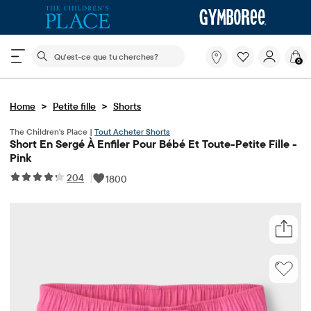
Le champ de recherche ci-dessous filtre les recherch
Qu'est-
0
ce
que
tu
>
>
Home
Petite fille
Shorts
cherches?
The Children's Place |
Tout Acheter Shorts
Short En Sergé À Enfiler Pour Bébé Et Toute-Petite Fille -
Pink
204
|
1800