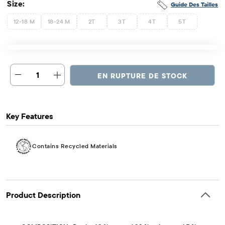
Size:
Guide Des Tailles
12-18 M
18-24 M
2T
3T
4T
5T
1
EN RUPTURE DE STOCK
Key Features
Contains Recycled Materials
Product Description