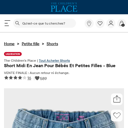
Le champ de recherche ci-dessous filtre les recherch
Qu'est-
0
ce
que
tu
>
>
Home
Petite fille
Shorts
cherches?
LIQUIDATION
The Children's Place |
Tout Acheter Shorts
Short Midi En Jean Pour Bébés Et Petites Filles - Blue
VENTE FINALE : Aucun retour ni échange.
16
|
589