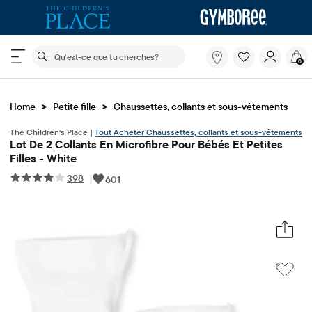
Le champ de recherche ci-dessous filtre les recherch
Qu'est-
0
ce
que
tu
>
>
Home
Petite fille
Chaussettes, collants et sous-vêtements
cherches?
The Children's Place |
Tout Acheter Chaussettes, collants et sous-vêtements
Lot De 2 Collants En Microfibre Pour Bébés Et Petites
Filles - White
398
|
601