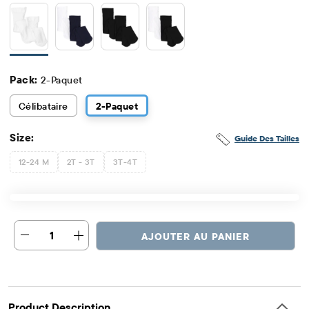
Pack:
2-Paquet
Célibataire
2
-Paquet
Size:
Guide Des Tailles
12-24 M
2T - 3T
3T-4T
1
AJOUTER AU PANIER
Product Description