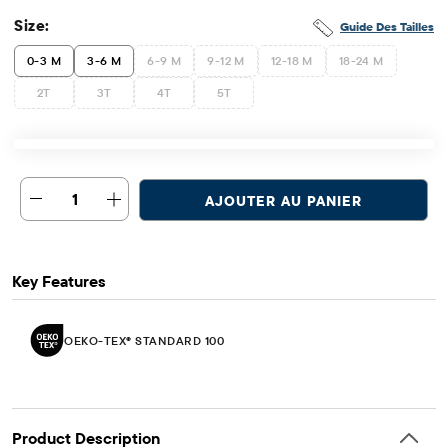
Size:
Guide Des Tailles
0-3 M
3-6 M
6-9 M
9-12 M
12-18 M
18-24 M
2T
3T
4T
5T
1
AJOUTER AU PANIER
Key Features
OEKO-TEX® STANDARD 100
Product Description