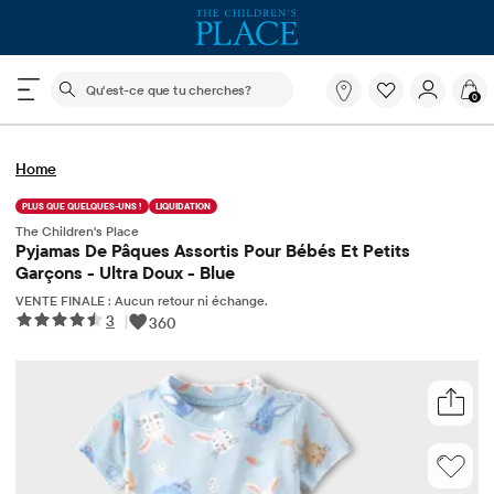
Le champ de recherche ci-dessous filtre les recherch
Qu'est-
0
ce
que
tu
Home
cherches?
PLUS QUE QUELQUES-UNS !
LIQUIDATION
The Children's Place
Pyjamas De Pâques Assortis Pour Bébés Et Petits
Garçons - Ultra Doux - Blue
VENTE FINALE : Aucun retour ni échange.
3
|
360