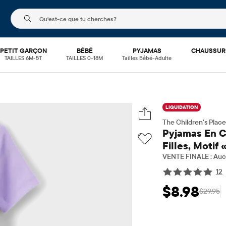
Le champ de recherche ci-dessous filtre les recherch
PETIT GARÇON
BÉBÉ
PYJAMAS
CHAUSSUR
TAILLES 6M-5T
TAILLES 0-18M
Tailles Bébé-Adulte
LIQUIDATION
The Children's Place
Pyjamas En C
Filles, Motif
VENTE FINALE : Aucu
12
$8.98
$29.95
Prix ​​de vente: $8
Prix 