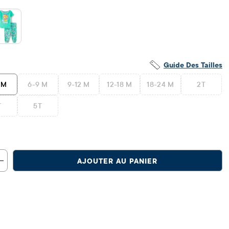
Guide Des Tailles
 M
6-9 M
9-12 M
12-18 M
18-24 M
2T
T
5T
AJOUTER AU PANIER