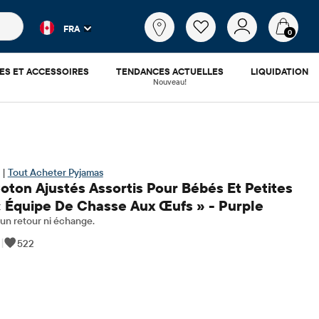
es populaires et les résultats de produits au fur et à mesure d
Qu'est-
FRA
ce
0
que
tu
ES ET ACCESSOIRES
TENDANCES ACTUELLES
LIQUIDATION
cherches?
Nouveau!
 |
Tout Acheter Pyjamas
oton Ajustés Assortis Pour Bébés Et Petites
 « Équipe De Chasse Aux Œufs » - Purple
n retour ni échange.
|
522
.98
​​d'origine: $29.95