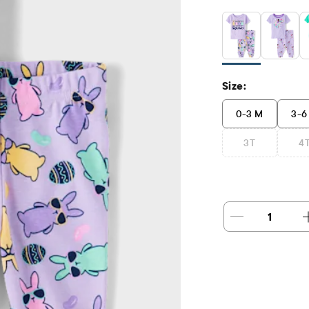
Size:
0-3 M
3-6
3T
4
1