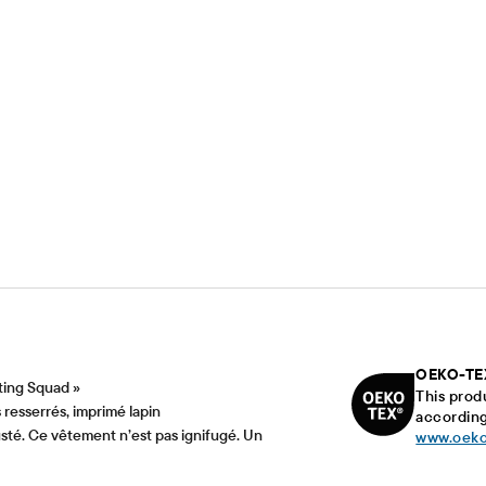
OEKO-TE
ting Squad »
This prod
 resserrés, imprimé lapin
according
usté. Ce vêtement n’est pas ignifugé. Un
www.oeko