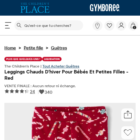
Le champ de recherche ci-dessous filtre les recherch
Qu'est-
0
ce
que
tu
>
>
Home
Petite fille
Guêtres
cherches?
PLUS QUE QUELQUES-UNS !
LIQUIDATION
The Children's Place |
Tout Acheter Guêtres
Leggings Chauds D'hiver Pour Bébés Et Petites Filles -
Red
VENTE FINALE : Aucun retour ni échange.
24
|
340