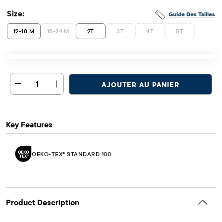
Size:
Guide Des Tailles
12-18 M
18-24 M
2T
3T
4T
5T
1
AJOUTER AU PANIER
Key Features
OEKO-TEX® STANDARD 100
Product Description