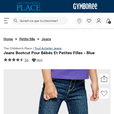
Le champ de recherche ci-dessous filtre les recherch
Qu'est-
0
ce
que
tu
>
>
Home
Petite fille
Jeans
cherches?
The Children's Place |
Tout Acheter Jeans
Jeans Bootcut Pour Bébés Et Petites Filles - Blue
36
|
1101