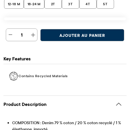
12-18 M
18-24 M
2T
3T
4T
5T
1
AJOUTER AU PANIER
Key Features
Contains Recycled Materials
Product Description
COMPOSITION : Denim 79 % coton / 20 % coton recyclé / 1 %
élasthanne, importé