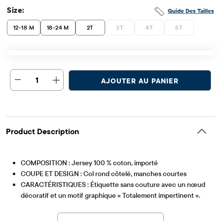
Size:
Guide Des Tailles
12-18 M
18-24 M
2T
3T
4T
5T
1
AJOUTER AU PANIER
Product Description
COMPOSITION : Jersey 100 % coton, importé
COUPE ET DESIGN : Col rond côtelé, manches courtes
CARACTÉRISTIQUES : Étiquette sans couture avec un nœud
décoratif et un motif graphique « Totalement impertinent ».
Article #: 3061221_01