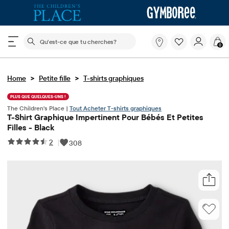
Le champ de recherche ci-dessous filtre les recherch
Qu'est-
0
ce
que
tu
>
>
Home
Petite fille
T-shirts graphiques
cherches?
PLUS QUE QUELQUES-UNS !
The Children's Place |
Tout Acheter T-shirts graphiques
T-Shirt Graphique Impertinent Pour Bébés Et Petites
Filles - Black
2
|
308