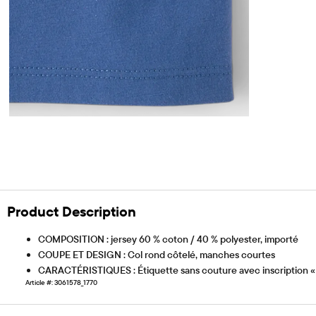
Product Description
COMPOSITION : jersey 60 % coton / 40 % polyester, importé
COUPE ET DESIGN : Col rond côtelé, manches courtes
CARACTÉRISTIQUES : Étiquette sans couture avec inscription « F
Article #: 3061578_1770