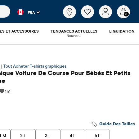
es populaires et les résultats de produits au fur et à mesure d
Qu'est-
FRA
ce
0
que
tu
ES ET ACCESSOIRES
TENDANCES ACTUELLES
LIQUIDATION
cherches?
Nouveau!
 |
Tout Acheter T-shirts graphiques
hique Voiture De Course Pour Bébés Et Petits
ue
151
x ​​d'origine: $17.95
Guide Des Tailles
4 M
2T
3T
4T
5T