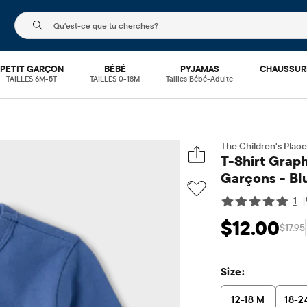
Le champ de recherche ci-dessous filtre les recherch
PETIT GARÇON
BÉBÉ
PYJAMAS
CHAUSSUR
TAILLES 6M-5T
TAILLES 0-18M
Tailles Bébé-Adulte
The Children's Place
T-Shirt Grap
Garçons - Bl
1
|
$12.00
$17.95
Prix ​​de vente: $12
Pri
Size:
12-18 M
18-2