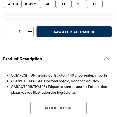
12-18 M
18-24 M
2T
3T
4T
5T
1
AJOUTER AU PANIER
Product Description
COMPOSITION : jersey 60 % coton / 40 % polyester, importé
COUPE ET DESIGN : Col rond côtelé, manches courtes
CARACTÉRISTIQUES : Étiquette sans couture « Faisons des
pizzas », avec illustration des ingrédients.
Article #: 3061284_1557
AFFICHER PLUS