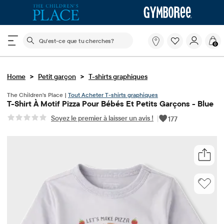
Le champ de recherche ci-dessous filtre les recherch
Qu'est-
0
ce
que
tu
>
>
Home
Petit garçon
T-shirts graphiques
cherches?
The Children's Place |
Tout Acheter T-shirts graphiques
T-Shirt À Motif Pizza Pour Bébés Et Petits Garçons - Blue
Soyez le premier à laisser un avis !
|
177