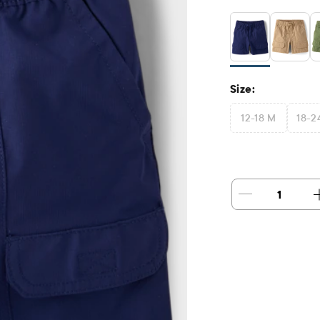
Size:
12-18 M
18-2
1