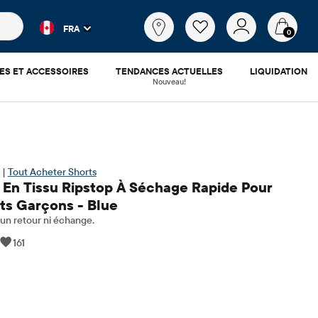
es populaires et les résultats de produits au fur et à mesure d
Qu'est-
FRA
ce
0
que
tu
ES ET ACCESSOIRES
TENDANCES ACTUELLES
LIQUIDATION
cherches?
Nouveau!
 |
Tout Acheter Shorts
 En Tissu Ripstop À Séchage Rapide Pour
its Garçons - Blue
n retour ni échange.
161
.88
​​d'origine: $32.95