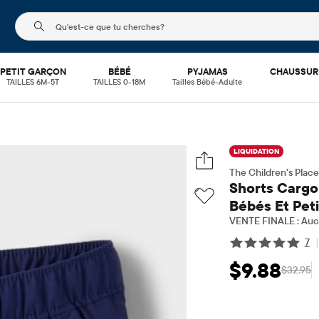
Le champ de recherche ci-dessous filtre les recherch
PETIT GARÇON
BÉBÉ
PYJAMAS
CHAUSSUR
TAILLES 6M-5T
TAILLES 0-18M
Tailles Bébé-Adulte
LIQUIDATION
The Children's Place
Shorts Cargo
Bébés Et Pet
VENTE FINALE : Aucu
7
|
$9.88
$32.95
Prix ​​de vente: $9
Prix 