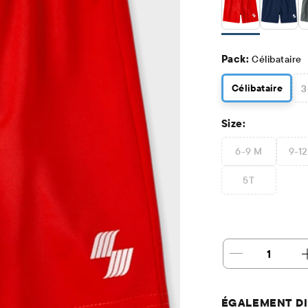
Pack:
Célibataire
Célibataire
3
Size:
6-9 M
9-1
5T
1
ÉGALEMENT DI