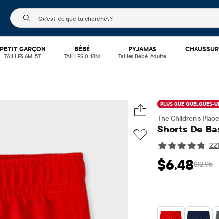
Le champ de recherche ci-dessous filtre les recherch
PETIT GARÇON
BÉBÉ
PYJAMAS
CHAUSSUR
TAILLES 6M-5T
TAILLES 0-18M
Tailles Bébé-Adulte
PLUS QUE QUELQUES-UN
The Children's Place
Shorts De Ba
22
$6.48
$12.95
Prix ​​de vente: $6
Prix 