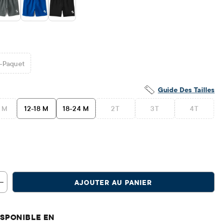
-Paquet
Guide Des Tailles
2 M
12-18 M
18-24 M
2T
3T
4T
AJOUTER AU PANIER
SPONIBLE EN