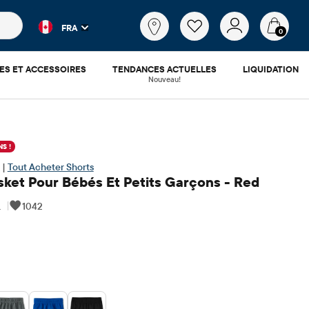
es populaires et les résultats de produits au fur et à mesure d
Qu'est-
FRA
ce
0
que
tu
ES ET ACCESSOIRES
TENDANCES ACTUELLES
LIQUIDATION
cherches?
Nouveau!
S !
 |
Tout Acheter Shorts
sket Pour Bébés Et Petits Garçons - Red
1
|
1042
.48
​​d'origine: $12.95