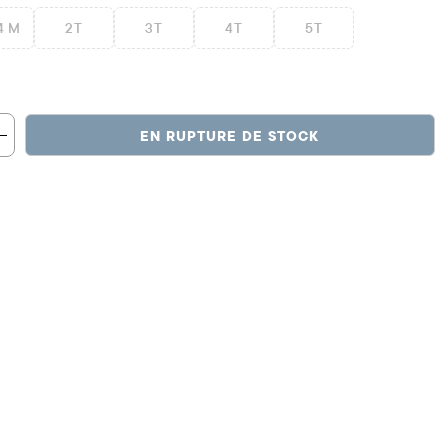
4 M
2T
3T
4T
5T
EN RUPTURE DE STOCK