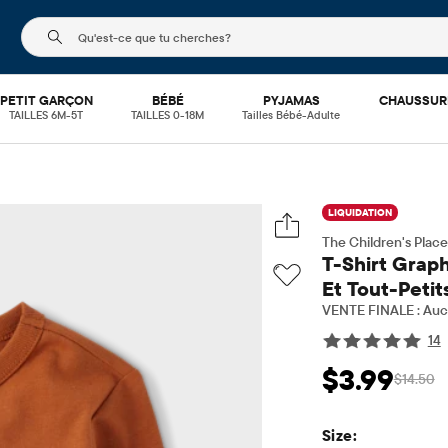
Le champ de recherche ci-dessous filtre les recherch
PETIT GARÇON
BÉBÉ
PYJAMAS
CHAUSSUR
TAILLES 6M-5T
TAILLES 0-18M
Tailles Bébé-Adulte
LIQUIDATION
The Children's Place
T-Shirt Grap
Et Tout-Peti
VENTE FINALE : Aucu
14
$3.99
$14.50
Prix ​​de vente: $3
Prix 
Size: