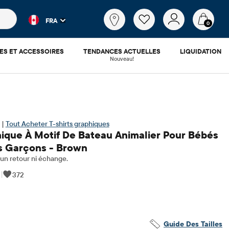
es populaires et les résultats de produits au fur et à mesure d
Qu'est-
FRA
ce
0
que
tu
ES ET ACCESSOIRES
TENDANCES ACTUELLES
LIQUIDATION
cherches?
Nouveau!
 |
Tout Acheter T-shirts graphiques
hique À Motif De Bateau Animalier Pour Bébés
ts Garçons - Brown
n retour ni échange.
|
372
.99
​​d'origine: $14.5
Guide Des Tailles