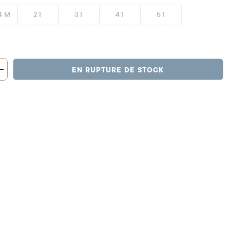
4 M
2T
3T
4T
5T
EN RUPTURE DE STOCK