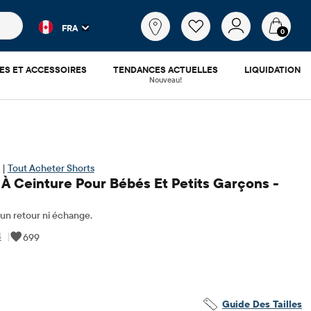
es populaires et les résultats de produits au fur et à mesure d
Qu'est-
FRA
ce
0
que
tu
ES ET ACCESSOIRES
TENDANCES ACTUELLES
LIQUIDATION
cherches?
Nouveau!
 |
Tout Acheter Shorts
 À Ceinture Pour Bébés Et Petits Garçons -
n retour ni échange.
4
|
699
.98
​​d'origine: $29.95
Guide Des Tailles