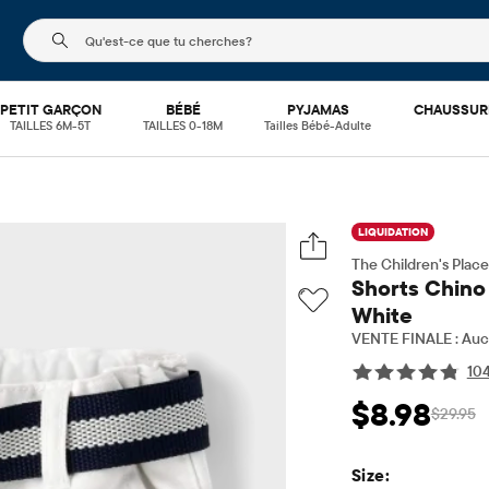
Le champ de recherche ci-dessous filtre les recherch
PETIT GARÇON
BÉBÉ
PYJAMAS
CHAUSSUR
TAILLES 6M-5T
TAILLES 0-18M
Tailles Bébé-Adulte
LIQUIDATION
The Children's Place
Shorts Chino
White
VENTE FINALE : Aucu
10
$8.98
$29.95
Prix ​​de vente: $8
Prix 
Size: