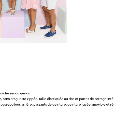
 au-dessus du genou
ans braguette zippée, taille élastiquée au dos et pattes de serrage intér
sepoilées arrière, passants de ceinture, ceinture rayée amovible et régla