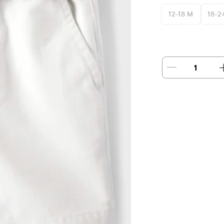
12-18 M
18-2
1