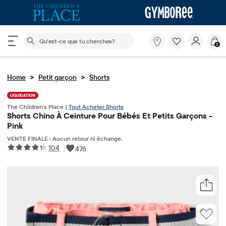
Le champ de recherche ci-dessous filtre les recherch
Qu'est-
0
ce
que
tu
>
>
Home
Petit garçon
Shorts
cherches?
LIQUIDATION
The Children's Place |
Tout Acheter Shorts
Shorts Chino À Ceinture Pour Bébés Et Petits Garçons -
Pink
VENTE FINALE : Aucun retour ni échange.
104
|
476