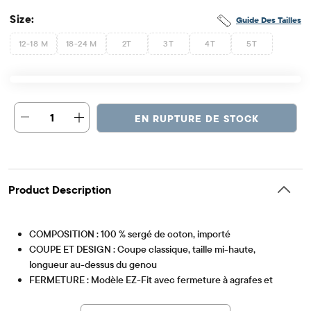
Size:
Guide Des Tailles
12-18 M
18-24 M
2T
3T
4T
5T
1
EN RUPTURE DE STOCK
Product Description
COMPOSITION : 100 % sergé de coton, importé
COUPE ET DESIGN : Coupe classique, taille mi-haute,
longueur au-dessus du genou
FERMETURE : Modèle EZ-Fit avec fermeture à agrafes et
Article #: 3044908_1094
bouton, sans braguette zippée, taille élastiquée au dos et
pattes de serrage intérieures réglables.