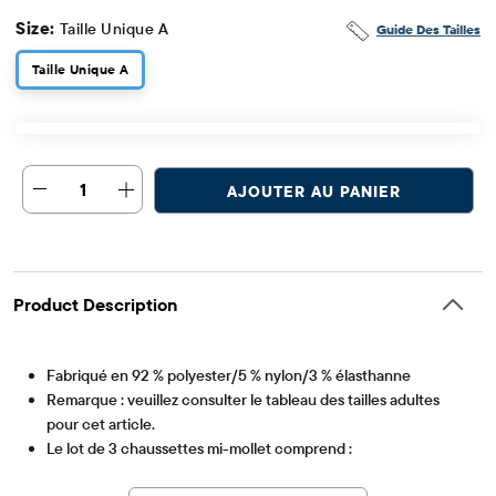
Size:
Taille Unique A
Guide Des Tailles
Taille Unique A
1
AJOUTER AU PANIER
Product Description
Fabriqué en 92 % polyester/5 % nylon/3 % élasthanne
Remarque : veuillez consulter le tableau des tailles adultes
pour cet article.
Le lot de 3 chaussettes mi-mollet comprend :
Article #: 3033757_BQ#3033757001
1 paire avec 'Merry Christmas' et graphique d'arbres