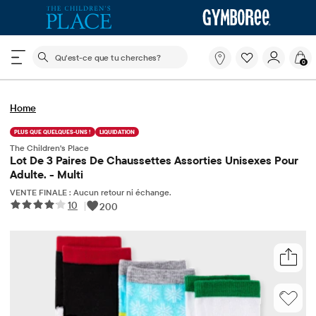
Le champ de recherche ci-dessous filtre les recherch
Qu'est-
0
ce
que
tu
Home
cherches?
PLUS QUE QUELQUES-UNS !
LIQUIDATION
The Children's Place
Lot De 3 Paires De Chaussettes Assorties Unisexes Pour
Adulte. - Multi
VENTE FINALE : Aucun retour ni échange.
10
|
200