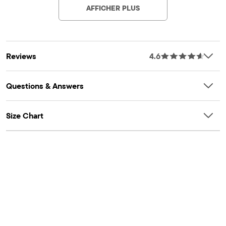
1 paire avec motif Père Noël portant des lunettes de soleil
AFFICHER PLUS
1 paire de rennes fairisle
Importé
Reviews
4.6
Questions & Answers
Size Chart