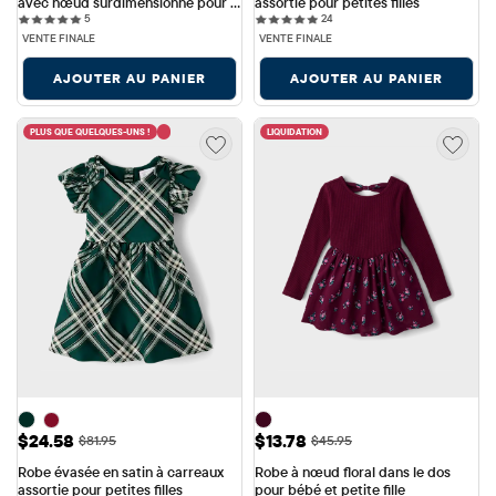
avec nœud surdimensionné pour 
assortie pour petites filles
5 reviews
24 reviews
bébé et petite fille
5
24
VENTE FINALE
VENTE FINALE
AJOUTER AU PANIER
AJOUTER AU PANIER
PLUS QUE QUELQUES-UNS !
LIQUIDATION
Prix ​​de vente: $24.58
Prix ​​de vente: $13.78
$24.58
$13.78
Prix ​​d'origine: $81.95
Prix ​​d'origine: $45.95
$81.95
$45.95
Robe évasée en satin à carreaux 
Robe à nœud floral dans le dos 
assortie pour petites filles
pour bébé et petite fille