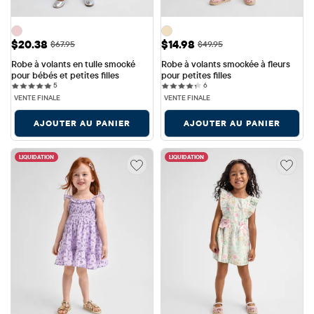
Prix ​​de vente: $20.38
Prix ​​de vente: $14.98
$20.38
$14.98
Prix ​​d'origine: $67.95
Prix ​​d'origine: $49.95
$67.95
$49.95
Robe à volants en tulle smocké 
Robe à volants smockée à fleurs 
pour bébés et petites filles
pour petites filles
5 reviews
6 reviews
5
6
VENTE FINALE
VENTE FINALE
AJOUTER AU PANIER
AJOUTER AU PANIER
LIQUIDATION
LIQUIDATION