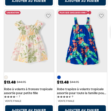
AJOUTER AU PANIER
AJOUTER AU PANIER
LIQUIDATION
PLUS QUE QUELQUES-UNS !
Prix ​​de vente: $13.48
Prix ​​de vente: $13.48
$13.48
$13.48
Prix ​​d'origine: $44.95
Prix ​​d'origine: $44.95
$44.95
$44.95
Robe à volants à fronces tropicale 
Robe trapèze à volants tropicale 
assortie pour petite fille
assortie pour toute la famille pour 
7 reviews
9 reviews
7
petites filles
9
VENTE FINALE
VENTE FINALE
AJOUTER AU PANIER
AJOUTER AU PANIER