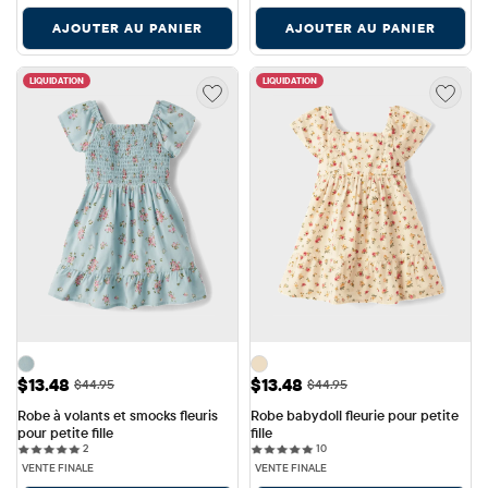
AJOUTER AU PANIER
AJOUTER AU PANIER
LIQUIDATION
LIQUIDATION
Prix ​​de vente: $13.48
Prix ​​de vente: $13.48
$13.48
$13.48
Prix ​​d'origine: $44.95
Prix ​​d'origine: $44.95
$44.95
$44.95
Robe à volants et smocks fleuris 
Robe babydoll fleurie pour petite 
pour petite fille
fille
2 reviews
10 reviews
2
10
VENTE FINALE
VENTE FINALE