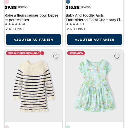
Prix ​​de vente: $9.88
Prix ​​de vente: $15.88
$9.88
$15.88
Prix ​​d'origine: $32.95
Prix ​​d'origine: $52.95
$32.95
$52.95
Robe à fleurs cerises pour bébés 
Baby And Toddler Girls 
et petites filles
Embroidered Floral Chambray Fit 
23 reviews
4 reviews
23
And Flare Dress
4
VENTE FINALE
VENTE FINALE
AJOUTER AU PANIER
AJOUTER AU PANIER
PLUS QUE QUELQUES-UNS !
LIQUIDATION