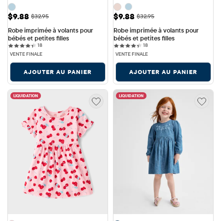
Prix ​​de vente: $9.88
Prix ​​de vente: $9.88
$9.88
$9.88
Prix ​​d'origine: $32.95
Prix ​​d'origine: $32.95
$32.95
$32.95
Robe imprimée à volants pour 
Robe imprimée à volants pour 
bébés et petites filles
bébés et petites filles
18 reviews
18 reviews
18
18
VENTE FINALE
VENTE FINALE
AJOUTER AU PANIER
AJOUTER AU PANIER
LIQUIDATION
LIQUIDATION