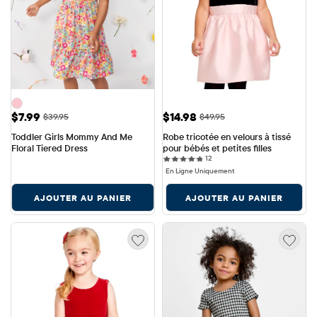
Prix ​​de vente: $7.99
Prix ​​de vente: $14.98
$7.99
$14.98
Prix ​​d'origine: $39.95
Prix ​​d'origine: $49.95
$39.95
$49.95
Toddler Girls Mommy And Me 
Robe tricotée en velours à tissé 
Floral Tiered Dress
pour bébés et petites filles
12 reviews
12
En Ligne Uniquement
AJOUTER AU PANIER
AJOUTER AU PANIER