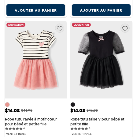
AJOUTER AU PANIER
AJOUTER AU PANIER
LIQUIDATION
LIQUIDATION
Prix ​​de vente: $14.08
Prix ​​de vente: $14.08
$14.08
$14.08
Prix ​​d'origine: $46.95
Prix ​​d'origine: $46.95
$46.95
$46.95
Robe tutu rayée à motif cœur 
Robe tutu taille V pour bébé et 
pour bébé et petite fille
petite fille
6 reviews
3 reviews
6
3
VENTE FINALE
VENTE FINALE