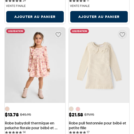
29 reviews
11 reviews
29
petite fille
11
VENTE FINALE
VENTE FINALE
AJOUTER AU PANIER
AJOUTER AU PANIER
LIQUIDATION
LIQUIDATION
Prix ​​de vente: $13.78
Prix ​​de vente: $21.58
$13.78
$21.58
Prix ​​d'origine: $45.95
Prix ​​d'origine: $71.95
$45.95
$71.95
Robe babydoll thermique en 
Robe pull festonnée pour bébé et 
peluche florale pour bébé et 
petite fille
14 reviews
17 reviews
petite fille
14
17