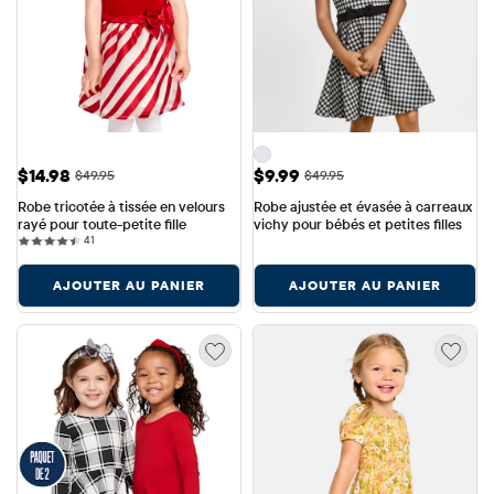
Prix ​​de vente: $14.98
Prix ​​de vente: $9.99
$14.98
$9.99
Prix ​​d'origine: $49.95
Prix ​​d'origine: $49.95
$49.95
$49.95
Robe tricotée à tissée en velours 
Robe ajustée et évasée à carreaux 
rayé pour toute-petite fille
vichy pour bébés et petites filles
41 reviews
41
AJOUTER AU PANIER
AJOUTER AU PANIER