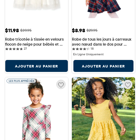
Prix ​​de vente: $11.98
Prix ​​de vente: $8.98
$11.98
$8.98
Prix ​​d'origine: $39.95
Prix ​​d'origine: $29.95
$39.95
$29.95
Robe tricotée à tissée en velours 
Robe de tous les jours à carreaux 
flocon de neige pour bébés et 
avec nœud dans le dos pour 
27 reviews
18 reviews
petites filles
27
bébés et petites filles
18
En Ligne Uniquement
AJOUTER AU PANIER
AJOUTER AU PANIER
LES PLUS APPRÉCIÉS