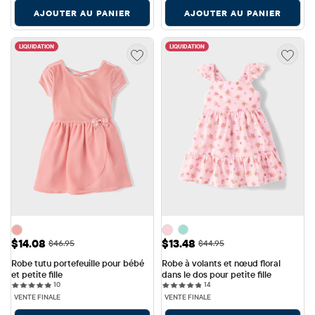
AJOUTER AU PANIER
AJOUTER AU PANIER
LIQUIDATION
LIQUIDATION
Prix ​​de vente: $14.08
Prix ​​de vente: $13.48
$14.08
$13.48
Prix ​​d'origine: $46.95
Prix ​​d'origine: $44.95
$46.95
$44.95
Robe tutu portefeuille pour bébé 
Robe à volants et nœud floral 
et petite fille
dans le dos pour petite fille
10 reviews
14 reviews
10
14
VENTE FINALE
VENTE FINALE