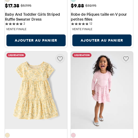
Prix ​​de vente: $17.38
Prix ​​de vente: $9.88
$17.38
$9.88
Prix ​​d'origine: $57.95
Prix ​​d'origine: $32.95
$57.95
$32.95
Baby And Toddler Girls Striped 
Robe de Pâques taille en V pour 
Ruffle Sweater Dress
petites filles
2 reviews
12 reviews
2
12
VENTE FINALE
VENTE FINALE
AJOUTER AU PANIER
AJOUTER AU PANIER
LIQUIDATION
LIQUIDATION