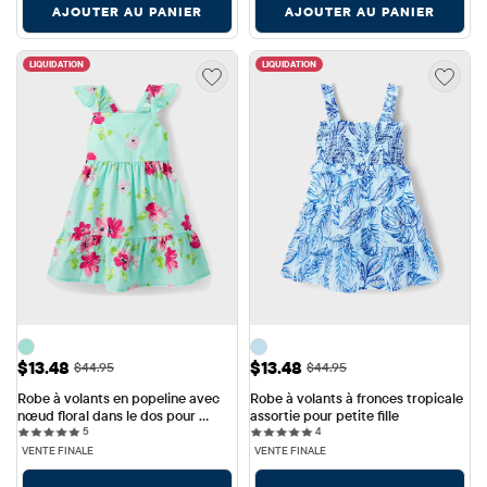
AJOUTER AU PANIER
AJOUTER AU PANIER
LIQUIDATION
LIQUIDATION
Prix ​​de vente: $13.48
Prix ​​de vente: $13.48
$13.48
$13.48
Prix ​​d'origine: $44.95
Prix ​​d'origine: $44.95
$44.95
$44.95
Robe à volants en popeline avec 
Robe à volants à fronces tropicale 
nœud floral dans le dos pour 
assortie pour petite fille
5 reviews
4 reviews
petite fille
5
4
VENTE FINALE
VENTE FINALE