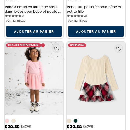
Robe à nœud en forme de cœur 
Robe tutu pailletée pour bébé et 
dans le dos pour bébé et petite 
petite fille
3 reviews
24 reviews
fille
3
24
VENTE FINALE
VENTE FINALE
AJOUTER AU PANIER
AJOUTER AU PANIER
PLUS QUE QUELQUES-UNS !
LIQUIDATION
Prix ​​de vente: $20.38
Prix ​​de vente: $20.38
$20.38
$20.38
Prix ​​d'origine: $67.95
Prix ​​d'origine: $67.95
$67.95
$67.95