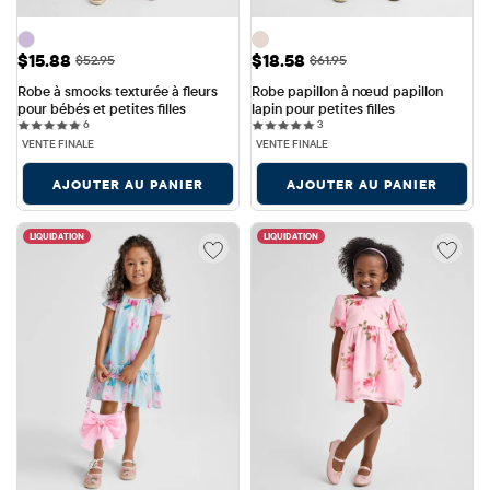
Prix ​​de vente: $15.88
Prix ​​de vente: $18.58
$15.88
$18.58
Prix ​​d'origine: $52.95
Prix ​​d'origine: $61.95
$52.95
$61.95
Robe à smocks texturée à fleurs 
Robe papillon à nœud papillon 
pour bébés et petites filles
lapin pour petites filles
6 reviews
3 reviews
6
3
VENTE FINALE
VENTE FINALE
AJOUTER AU PANIER
AJOUTER AU PANIER
LIQUIDATION
LIQUIDATION