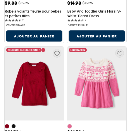
Prix ​​de vente: $9.88
Prix ​​de vente: $14.98
$9.88
$14.98
Prix ​​d'origine: $32.95
Prix ​​d'origine: $49.95
$32.95
$49.95
Robe à volants fleurie pour bébés 
Baby And Toddler Girls Floral V-
et petites filles
Waist Tiered Dress
11 reviews
2 reviews
11
2
VENTE FINALE
VENTE FINALE
AJOUTER AU PANIER
AJOUTER AU PANIER
PLUS QUE QUELQUES-UNS !
LIQUIDATION