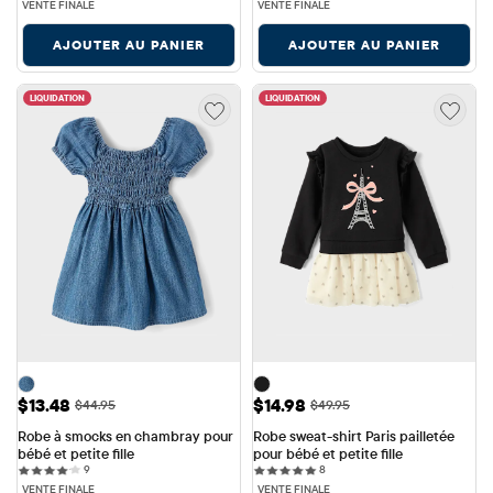
VENTE FINALE
VENTE FINALE
AJOUTER AU PANIER
AJOUTER AU PANIER
LIQUIDATION
LIQUIDATION
Prix ​​de vente: $13.48
Prix ​​de vente: $14.98
$13.48
$14.98
Prix ​​d'origine: $44.95
Prix ​​d'origine: $49.95
$44.95
$49.95
Robe à smocks en chambray pour 
Robe sweat-shirt Paris pailletée 
bébé et petite fille
pour bébé et petite fille
9 reviews
8 reviews
9
8
VENTE FINALE
VENTE FINALE