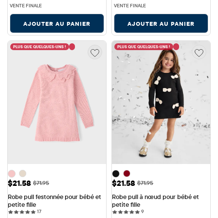
VENTE FINALE
VENTE FINALE
AJOUTER AU PANIER
AJOUTER AU PANIER
PLUS QUE QUELQUES-UNS !
PLUS QUE QUELQUES-UNS !
Prix ​​de vente: $21.58
Prix ​​de vente: $21.58
$21.58
$21.58
Prix ​​d'origine: $71.95
Prix ​​d'origine: $71.95
$71.95
$71.95
Robe pull festonnée pour bébé et 
Robe pull à nœud pour bébé et 
petite fille
petite fille
17 reviews
9 reviews
17
9