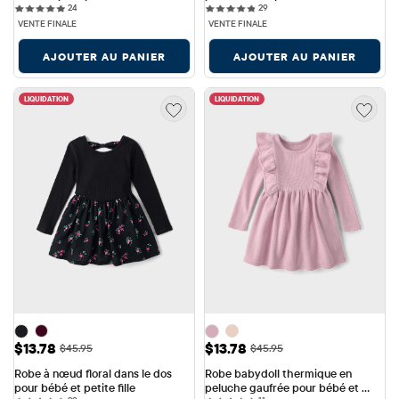
24 reviews
29 reviews
24
29
VENTE FINALE
VENTE FINALE
AJOUTER AU PANIER
AJOUTER AU PANIER
LIQUIDATION
LIQUIDATION
Prix ​​de vente: $13.78
Prix ​​de vente: $13.78
$13.78
$13.78
Prix ​​d'origine: $45.95
Prix ​​d'origine: $45.95
$45.95
$45.95
Robe à nœud floral dans le dos 
Robe babydoll thermique en 
pour bébé et petite fille
peluche gaufrée pour bébé et 