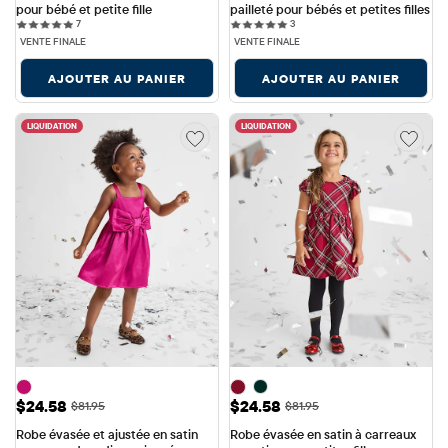
pour bébé et petite fille
pailleté pour bébés et petites filles
7 reviews
3 reviews
7
3
VENTE FINALE
VENTE FINALE
AJOUTER AU PANIER
AJOUTER AU PANIER
LIQUIDATION
LIQUIDATION
Prix ​​de vente: $24.58
Prix ​​de vente: $24.58
$24.58
$24.58
Prix ​​d'origine: $81.95
Prix ​​d'origine: $81.95
$81.95
$81.95
Robe évasée et ajustée en satin 
Robe évasée en satin à carreaux 