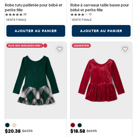
Robe tutu pailletée pour bébé et 
Robe à carreaux taille basse pour 
petite fille
bébé et petite fille
24 reviews
13 reviews
24
13
VENTE FINALE
VENTE FINALE
AJOUTER AU PANIER
AJOUTER AU PANIER
PLUS QUE QUELQUES-UNS !
LIQUIDATION
Prix ​​de vente: $20.38
Prix ​​de vente: $18.58
$20.38
$18.58
Prix ​​d'origine: $67.95
Prix ​​d'origine: $61.95
$67.95
$61.95