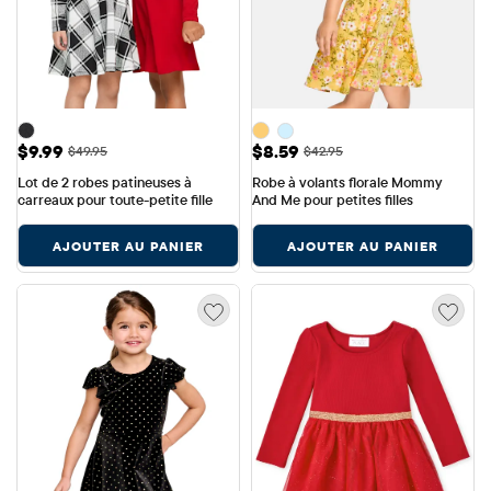
Prix ​​de vente: $9.99
Prix ​​de vente: $8.59
$9.99
$8.59
Prix ​​d'origine: $49.95
Prix ​​d'origine: $42.95
$49.95
$42.95
Lot de 2 robes patineuses à 
Robe à volants florale Mommy 
carreaux pour toute-petite fille
And Me pour petites filles
AJOUTER AU PANIER
AJOUTER AU PANIER