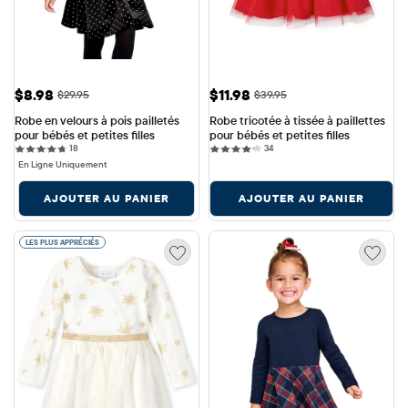
Prix ​​de vente: $8.98
Prix ​​de vente: $11.98
$8.98
$11.98
Prix ​​d'origine: $29.95
Prix ​​d'origine: $39.95
$29.95
$39.95
Robe en velours à pois pailletés 
Robe tricotée à tissée à paillettes 
pour bébés et petites filles
pour bébés et petites filles
18 reviews
34 reviews
18
34
En Ligne Uniquement
AJOUTER AU PANIER
AJOUTER AU PANIER
LES PLUS APPRÉCIÉS