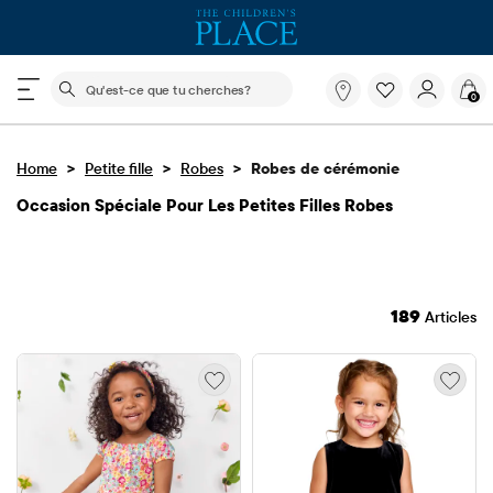
Le champ de recherche ci-dessous filtre les recherch
Qu'est-
0
ce
que
tu
>
>
>
Home
Petite fille
Robes
Robes de cérémonie
cherches?
Occasion Spéciale Pour Les Petites Filles Robes
189
Articles