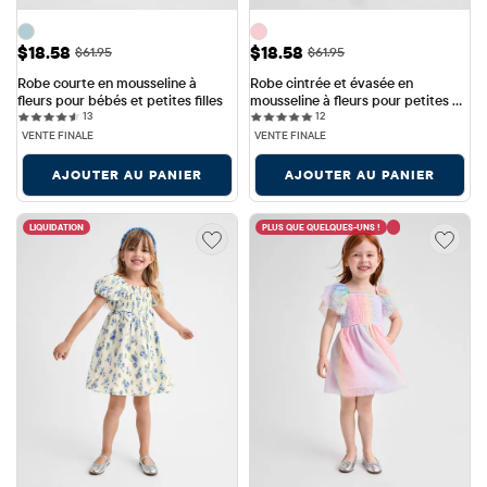
Prix ​​de vente: $18.58
Prix ​​de vente: $18.58
$18.58
$18.58
Prix ​​d'origine: $61.95
Prix ​​d'origine: $61.95
$61.95
$61.95
Robe courte en mousseline à 
Robe cintrée et évasée en 
fleurs pour bébés et petites filles
mousseline à fleurs pour petites 
13 reviews
12 reviews
13
filles
12
VENTE FINALE
VENTE FINALE
AJOUTER AU PANIER
AJOUTER AU PANIER
LIQUIDATION
PLUS QUE QUELQUES-UNS !