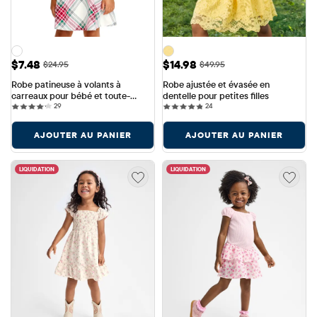
Prix ​​de vente: $7.48
Prix ​​de vente: $14.98
$7.48
$14.98
Prix ​​d'origine: $24.95
Prix ​​d'origine: $49.95
$24.95
$49.95
Robe patineuse à volants à 
Robe ajustée et évasée en 
carreaux pour bébé et toute-
dentelle pour petites filles
29 reviews
24 reviews
petite fille
29
24
AJOUTER AU PANIER
AJOUTER AU PANIER
LIQUIDATION
LIQUIDATION