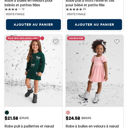
Robe à bulles en velours pour 
Robe pull à motif renne et cils 
bébés et petites filles
pour bébé et petite fille
12 reviews
23 reviews
12
23
VENTE FINALE
VENTE FINALE
AJOUTER AU PANIER
AJOUTER AU PANIER
PLUS QUE QUELQUES-UNS !
LIQUIDATION
Prix ​​de vente: $21.58
Prix ​​de vente: $24.58
$21.58
$24.58
Prix ​​d'origine: $71.95
Prix ​​d'origine: $81.95
$71.95
$81.95
Robe pull à paillettes et nœud 
Robe à bulles en velours à nœud 