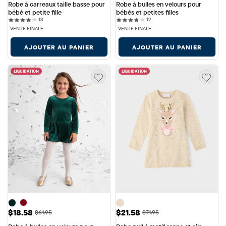
Robe à carreaux taille basse pour 
Robe à bulles en velours pour 
bébé et petite fille
bébés et petites filles
13 reviews
12 reviews
13
12
VENTE FINALE
VENTE FINALE
AJOUTER AU PANIER
AJOUTER AU PANIER
LIQUIDATION
LIQUIDATION
Prix ​​de vente: $18.58
Prix ​​de vente: $21.58
$18.58
$21.58
Prix ​​d'origine: $61.95
Prix ​​d'origine: $71.95
$61.95
$71.95