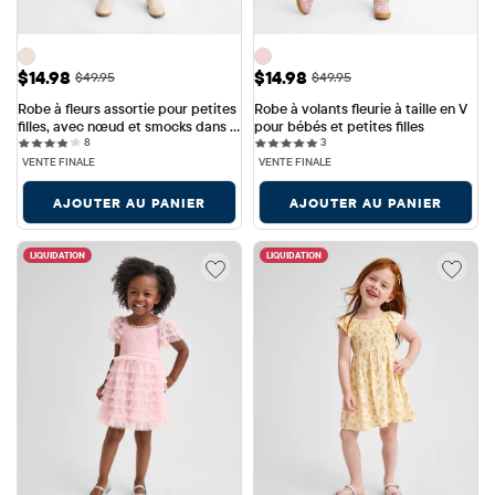
Prix ​​de vente: $14.98
Prix ​​de vente: $14.98
$14.98
$14.98
Prix ​​d'origine: $49.95
Prix ​​d'origine: $49.95
$49.95
$49.95
Robe à fleurs assortie pour petites 
Robe à volants fleurie à taille en V 
filles, avec nœud et smocks dans 
pour bébés et petites filles
8 reviews
3 reviews
le dos.
8
3
VENTE FINALE
VENTE FINALE
AJOUTER AU PANIER
AJOUTER AU PANIER
LIQUIDATION
LIQUIDATION