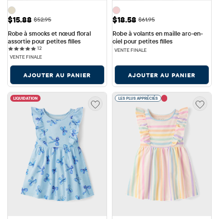
Prix ​​de vente: $15.88
Prix ​​de vente: $18.58
$15.88
$18.58
Prix ​​d'origine: $52.95
Prix ​​d'origine: $61.95
$52.95
$61.95
Robe à smocks et nœud floral 
Robe à volants en maille arc-en-
assortie pour petites filles
ciel pour petites filles
12 reviews
12
VENTE FINALE
VENTE FINALE
AJOUTER AU PANIER
AJOUTER AU PANIER
LIQUIDATION
LES PLUS APPRÉCIÉS